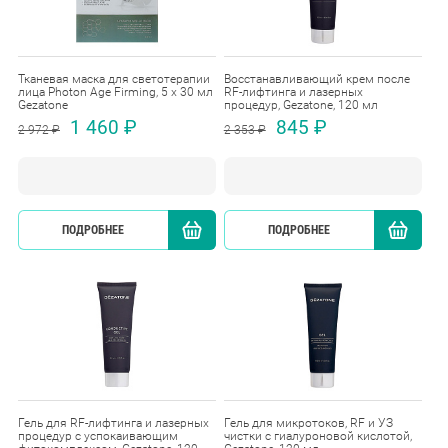
Тканевая маска для светотерапии
Восстанавливающий крем после
лица Photon Age Firming, 5 х 30 мл
RF-лифтинга и лазерных
Gezatone
процедур, Gezatone, 120 мл
1 460 ₽
845 ₽
2 972 ₽
2 353 ₽
ПОДРОБНЕЕ
КУПИТЬ
ПОДРОБНЕЕ
Гель для RF-лифтинга и лазерных
Гель для микротоков, RF и УЗ
процедур с успокаивающим
чистки с гиалуроновой кислотой,