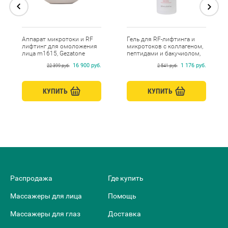
Аппарат микротоки и RF
Гель для RF-лифтинга и
лифтинг для омоложения
микротоков с коллагеном,
лица m1615, Gezatone
пептидами и бакучиолом,
Beauty Style, 250 мл
16 900 руб.
1 176 руб.
22 399 руб.
2 541 руб.
КУПИТЬ
КУПИТЬ
Распродажа
Где купить
Массажеры для лица
Помощь
Массажеры для глаз
Доставка