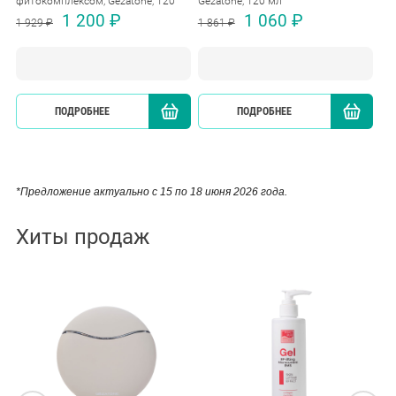
фитокомплексом, Gezatone, 120
Gezatone, 120 мл
мл
1 200 ₽
1 060 ₽
1 929 ₽
1 861 ₽
ПОДРОБНЕЕ
КУПИТЬ
ПОДРОБНЕЕ
*Предложение актуально с 15 по 18 июня 2026 года.
Хиты продаж