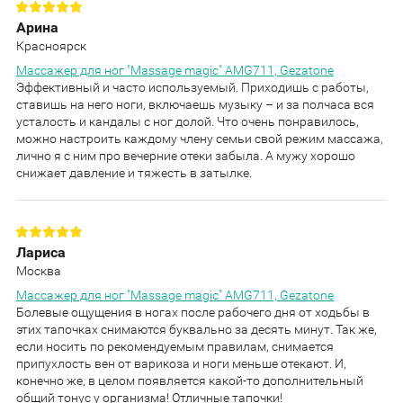
Арина
Красноярск
Массажер для ног "Massage magic" AMG711, Gezatone
Эффективный и часто используемый. Приходишь с работы,
ставишь на него ноги, включаешь музыку – и за полчаса вся
усталость и кандалы с ног долой. Что очень понравилось,
можно настроить каждому члену семьи свой режим массажа,
лично я с ним про вечерние отеки забыла. А мужу хорошо
снижает давление и тяжесть в затылке.
Лариса
Москва
Массажер для ног "Massage magic" AMG711, Gezatone
Болевые ощущения в ногах после рабочего дня от ходьбы в
этих тапочках снимаются буквально за десять минут. Так же,
если носить по рекомендуемым правилам, снимается
припухлость вен от варикоза и ноги меньше отекают. И,
конечно же, в целом появляется какой-то дополнительный
общий тонус у организма! Отличные тапочки!