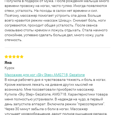
Получила в подарок от мужа. После рождения малыша много
времени провожу на ногах, часто гуляю. Иногда появляются
отеки, усталость. На походы в салон нет времени и сил.
Поэтому, массажер помогает устроить спа дома. Больше
всего нравится режим «массаж Шиацу». Снимает боль, ноги
согреваются, проходит общая усталость. После сеанса
смазываю стопы кремом и ложусь отдыхать. Стала намного
спокойнее, успеваю сделать больше дел, много хожу, ушла
отечность.
Яна
Курск
Массажер для ног «Sky Step» AMG718, Gezatone
В конце рабочего дня я чувствовала тяжесть и боль в ногах.
Кроме желания лежать на диване других мыслей не
возникало. Мне посоветовали приобрести массажер.
Купила «Sky Step» Gezatone, AMG718. Характеристики товара
меня полностью устраивали. В надежде на чудо, в первый
день запустила аппарат. Включила режим "прессотерапия".
Через 30 минут забыла о боли в ногах. Массажер
улучшает кровообращение, дарит полное ощущение релакса.