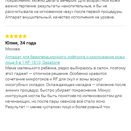
покраснения, можно делать вечером. Для возрастной кожи
важно терпение: результаты накопительные, я бы не
рассчитывала на мгновенное «вау» после первой процедуры.
Аппарат внушительный, качество исполнения на уровне.
Юлия, 34 года
Москва
Аппарат для безоперационного лифтинга и омоложения кожи
лица 6 в 1 RF-1610, Gezatone
Мама маленького ребёнка, редко выбираюсь в салон, поэтому
этот гаджет — отличное решение. Особенно нравится
сочетание микротоков и RF для скул и зоны вокруг
носогубных складок. Охлаждающая насадка — спасение после
зимних процедур, быстро убирает покраснение. Минус:
инструкция могла бы быть понятнее по интенсивностям для
начинающих, но после пары сеансов всё стало ясно.
Результат — менее «усталое» лицо и более ровный тон.