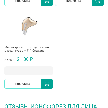
ПОДРОБНЕЕ
КУПИТЬ
ПОДРОБНЕЕ
Массажер микротоки для лица +
массаж гуаша m911 Gezatone
2 100 ₽
2 625 ₽
ПОДРОБНЕЕ
КУПИТЬ
ОТЗЫВЫ ИОНОФОРЕЗ ДЛЯ ЛИЦА