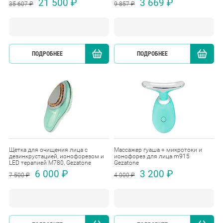
21 500 ₽
3 669 ₽
35 607 ₽
9 857 ₽
ПОДРОБНЕЕ
КУПИТЬ
ПОДРОБНЕЕ
Щетка для очищения лица с
Массажер гуаша + микротоки и
дезинкрустацией, ионофорезом и
ионофорез для лица m915
LED терапией M780, Gezatone
Gezatone
6 000 ₽
3 200 ₽
7 500 ₽
4 000 ₽