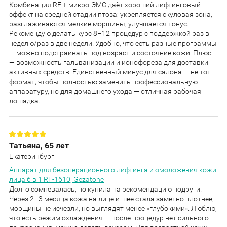
Комбинация RF + микро-ЭМС даёт хороший лифтинговый
эффект на средней стадии птоза: укрепляется скуловая зона,
разглаживаются мелкие морщины, улучшается тонус.
Рекомендую делать курс 8–12 процедур с поддержкой раз в
неделю/раз в две недели. Удобно, что есть разные программы
— можно подстраивать под возраст и состояние кожи. Плюс
— возможность гальванизации и ионофореза для доставки
активных средств. Единственный минус для салона — не тот
формат, чтобы полностью заменить профессиональную
аппаратуру, но для домашнего ухода — отличная рабочая
лошадка.
Татьяна, 65 лет
Екатеринбург
Аппарат для безоперационного лифтинга и омоложения кожи
лица 6 в 1 RF-1610, Gezatone
Долго сомневалась, но купила на рекомендацию подруги.
Через 2–3 месяца кожа на лице и шее стала заметно плотнее,
морщины не исчезли, но выглядят менее «глубокими». Люблю,
что есть режим охлаждения — после процедур нет сильного