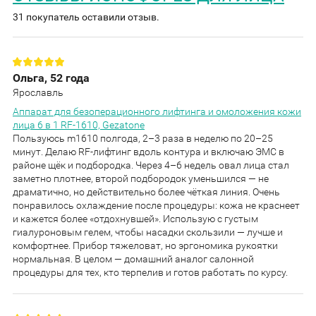
31 покупатель оставили отзыв.
Ольга, 52 года
Ярославль
Аппарат для безоперационного лифтинга и омоложения кожи
лица 6 в 1 RF-1610, Gezatone
Пользуюсь m1610 полгода, 2–3 раза в неделю по 20–25
минут. Делаю RF-лифтинг вдоль контура и включаю ЭМС в
районе щёк и подбородка. Через 4–6 недель овал лица стал
заметно плотнее, второй подбородок уменьшился — не
драматично, но действительно более чёткая линия. Очень
понравилось охлаждение после процедуры: кожа не краснеет
и кажется более «отдохнувшей». Использую с густым
гиалуроновым гелем, чтобы насадки скользили — лучше и
комфортнее. Прибор тяжеловат, но эргономика рукоятки
нормальная. В целом — домашний аналог салонной
процедуры для тех, кто терпелив и готов работать по курсу.