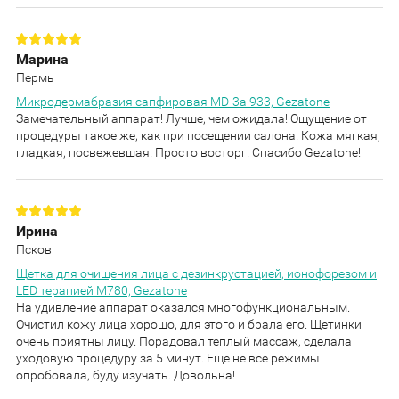
Марина
Пермь
Микродермабразия сапфировая MD-3a 933, Gezatone
Замечательный аппарат! Лучше, чем ожидала! Ощущение от
процедуры такое же, как при посещении салона. Кожа мягкая,
гладкая, посвежевшая! Просто восторг! Спасибо Gezatone!
Ирина
Псков
Щетка для очищения лица с дезинкрустацией, ионофорезом и
LED терапией M780, Gezatone
На удивление аппарат оказался многофункциональным.
Очистил кожу лица хорошо, для этого и брала его. Щетинки
очень приятны лицу. Порадовал теплый массаж, сделала
уходовую процедуру за 5 минут. Еще не все режимы
опробовала, буду изучать. Довольна!