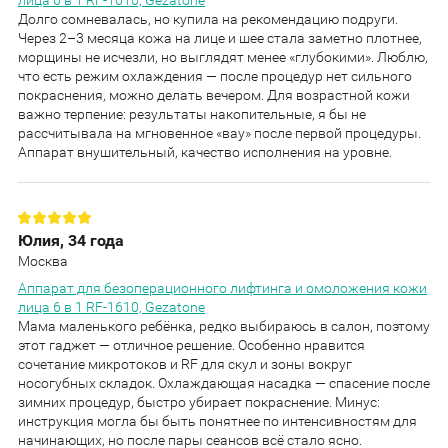
лица 6 в 1 RF-1610, Gezatone
Долго сомневалась, но купила на рекомендацию подруги.
Через 2–3 месяца кожа на лице и шее стала заметно плотнее,
морщины не исчезли, но выглядят менее «глубокими». Люблю,
что есть режим охлаждения — после процедур нет сильного
покраснения, можно делать вечером. Для возрастной кожи
важно терпение: результаты накопительные, я бы не
рассчитывала на мгновенное «вау» после первой процедуры.
Аппарат внушительный, качество исполнения на уровне.
Юлия, 34 года
Москва
Аппарат для безоперационного лифтинга и омоложения кожи
лица 6 в 1 RF-1610, Gezatone
Мама маленького ребёнка, редко выбираюсь в салон, поэтому
этот гаджет — отличное решение. Особенно нравится
сочетание микротоков и RF для скул и зоны вокруг
носогубных складок. Охлаждающая насадка — спасение после
зимних процедур, быстро убирает покраснение. Минус:
инструкция могла бы быть понятнее по интенсивностям для
начинающих, но после пары сеансов всё стало ясно.