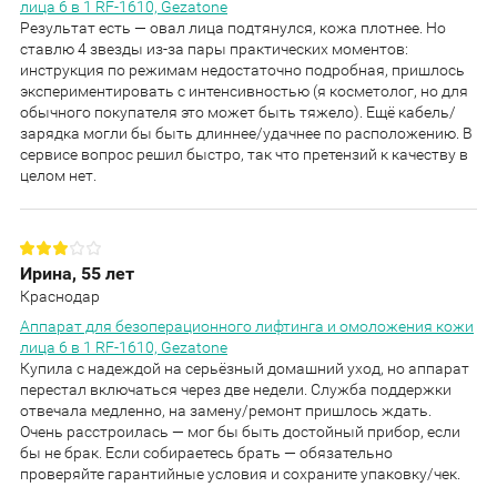
лица 6 в 1 RF-1610, Gezatone
Результат есть — овал лица подтянулся, кожа плотнее. Но
ставлю 4 звезды из-за пары практических моментов:
инструкция по режимам недостаточно подробная, пришлось
экспериментировать с интенсивностью (я косметолог, но для
обычного покупателя это может быть тяжело). Ещё кабель/
зарядка могли бы быть длиннее/удачнее по расположению. В
сервисе вопрос решил быстро, так что претензий к качеству в
целом нет.
Ирина, 55 лет
Краснодар
Аппарат для безоперационного лифтинга и омоложения кожи
лица 6 в 1 RF-1610, Gezatone
Купила с надеждой на серьёзный домашний уход, но аппарат
перестал включаться через две недели. Служба поддержки
отвечала медленно, на замену/ремонт пришлось ждать.
Очень расстроилась — мог бы быть достойный прибор, если
бы не брак. Если собираетесь брать — обязательно
проверяйте гарантийные условия и сохраните упаковку/чек.