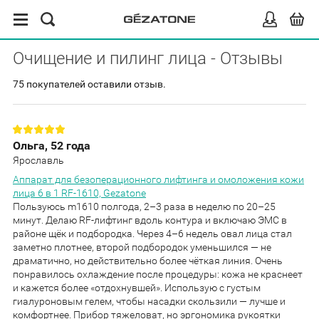
Очищение и пилинг лица - Отзывы
75 покупателей оставили отзыв.
Ольга, 52 года
Ярославль
Аппарат для безоперационного лифтинга и омоложения кожи
лица 6 в 1 RF-1610, Gezatone
Пользуюсь m1610 полгода, 2–3 раза в неделю по 20–25
минут. Делаю RF-лифтинг вдоль контура и включаю ЭМС в
районе щёк и подбородка. Через 4–6 недель овал лица стал
заметно плотнее, второй подбородок уменьшился — не
драматично, но действительно более чёткая линия. Очень
понравилось охлаждение после процедуры: кожа не краснеет
и кажется более «отдохнувшей». Использую с густым
гиалуроновым гелем, чтобы насадки скользили — лучше и
комфортнее. Прибор тяжеловат, но эргономика рукоятки