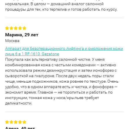
нормальная. В целом — домашний аналог салонной
процедуры для тех, кто терпелив и готов работать по курсу.
Марина, 29 лет
Москва
Аппарат для безоперационного лифтинга и омоложения кожи
лица 6 в 1 RF-1610, Gezatone
Покупала как альтернативу салонной чистке. У меня
комбинированная кожа с частыми комедонами — активно
использовала режим дезинкрустация и затем ионофорез с
сывороткой на гиалуроне. После двух недель поры стали
чище, меньше подкожников, кожа ровнее по текстуре. Очень
удобно, что в одном аппарате есть и чистка, и фонофорез —
экономит время. Главное — не торопиться и работать по
инструкции, тонкая кожа у носа/крыльев требует
деликатности.
Алена, 40 лет