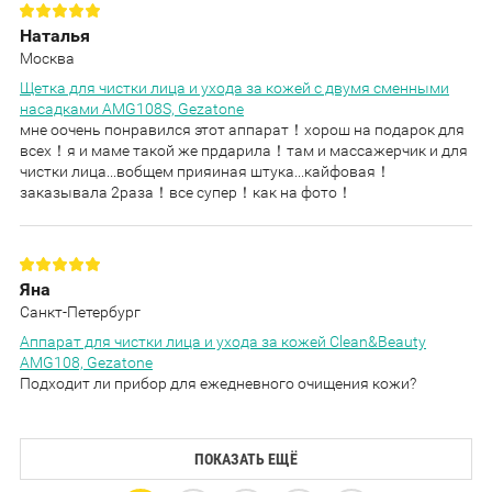
Наталья
Москва
Щетка для чистки лица и ухода за кожей с двумя сменными
насадками AMG108S, Gezatone
мне оочень понравился этот аппарат！хорош на подарок для
всех！я и маме такой же прдарила！там и массажерчик и для
чистки лица...вобщем прияиная штука...кайфовая！
заказывала 2раза！все супер！как на фото！
Яна
Санкт-Петербург
Аппарат для чистки лица и ухода за кожей Clean&Beauty
AMG108, Gezatone
Подходит ли прибор для ежедневного очищения кожи?
ПОКАЗАТЬ ЕЩЁ