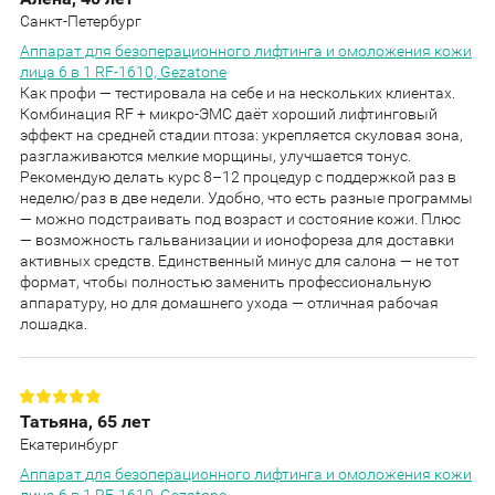
Санкт-Петербург
Аппарат для безоперационного лифтинга и омоложения кожи
лица 6 в 1 RF-1610, Gezatone
Как профи — тестировала на себе и на нескольких клиентах.
Комбинация RF + микро-ЭМС даёт хороший лифтинговый
эффект на средней стадии птоза: укрепляется скуловая зона,
разглаживаются мелкие морщины, улучшается тонус.
Рекомендую делать курс 8–12 процедур с поддержкой раз в
неделю/раз в две недели. Удобно, что есть разные программы
— можно подстраивать под возраст и состояние кожи. Плюс
— возможность гальванизации и ионофореза для доставки
активных средств. Единственный минус для салона — не тот
формат, чтобы полностью заменить профессиональную
аппаратуру, но для домашнего ухода — отличная рабочая
лошадка.
Татьяна, 65 лет
Екатеринбург
Аппарат для безоперационного лифтинга и омоложения кожи