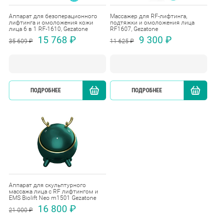
Аппарат для безоперационного
Массажер для RF-лифтинга,
лифтинга и омоложения кожи
подтяжки и омоложения лица
лица 6 в 1 RF-1610, Gezatone
RF1607, Gezatone
15 768 ₽
9 300 ₽
35 609 ₽
11 625 ₽
ПОДРОБНЕЕ
КУПИТЬ
ПОДРОБНЕЕ
Аппарат для скульптурного
массажа лица с RF лифтингом и
EMS Biolift Neo m1501 Gezatone
16 800 ₽
21 000 ₽