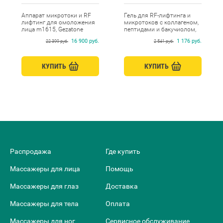
Аппарат микротоки и RF
Гель для RF-лифтинга и
лифтинг для омоложения
микротоков с коллагеном,
лица m1615, Gezatone
пептидами и бакучиолом,
Beauty Style, 250 мл
16 900 руб.
1 176 руб.
22 399 руб.
2 541 руб.
КУПИТЬ
КУПИТЬ
Распродажа
Где купить
Массажеры для лица
Помощь
Массажеры для глаз
Доставка
Массажеры для тела
Оплата
Массажеры для ног
Сервисное обслуживание