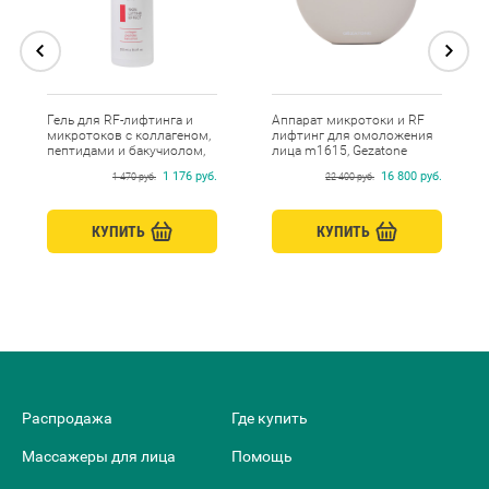
Гель для RF-лифтинга и
Аппарат микротоки и RF
микротоков с коллагеном,
лифтинг для омоложения
пептидами и бакучиолом,
лица m1615, Gezatone
Beauty Style, 250 мл
1 176 руб.
16 800 руб.
1 470 руб.
22 400 руб.
КУПИТЬ
КУПИТЬ
Распродажа
Где купить
Массажеры для лица
Помощь