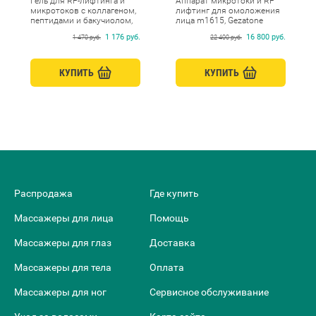
Гель для RF-лифтинга и
Аппарат микротоки и RF
микротоков с коллагеном,
лифтинг для омоложения
пептидами и бакучиолом,
лица m1615, Gezatone
Beauty Style, 250 мл
1 176 руб.
16 800 руб.
1 470 руб.
22 400 руб.
КУПИТЬ
КУПИТЬ
Распродажа
Где купить
Массажеры для лица
Помощь
Массажеры для глаз
Доставка
Массажеры для тела
Оплата
Массажеры для ног
Сервисное обслуживание