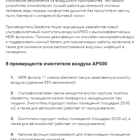
химические загрязнения из воздушного пространства. Тем самым
устройство способствуют лучшей работе дыхательной системы
человека, ведь гораздо комфортнее дышится без присутствия частиц
пыли, бактерий и испарений бытовой химии.
Производитель Gezatone пошел еще дальше, разработав новый
ультрафиолетовый очиститель воздуха AP500 с высокоэффективным
HEPA фильтром. Помимо дезинфекции он способен озонировать воздух
и поддерживать ионный баланс для нормализации работы организма, а
также для снижения риска распространения вирусных инфекций в
помещении.
8 преимуществ очистителя воздуха AP500
HEPA фильтр 11 класса обеспечит самую качественную очистку
воздуха (удаление 95% загрязнений).
Ультрафиолетовая лампа находится внутри корпуса, поэтому
обработку помещения можно проводить с находящимися там
людьми. Очиститель подходит любых помещений площадью 20-30
м2, а также для автомобилей (работает от прикуривателя).
Очиститель подходит любых помещений площадью 20-30 м2, а
также для автомобилей (работает от прикуривателя).
Наличие функции озонирования для стерилизации помещения
без использования химикатов.