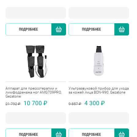
ПОДРОБНЕЕ
КУПИТЬ
ПОДРОБНЕЕ
Аппарат для прессотерапии и
Ультразвуковой прибор для ухода
лимфодренажа ног AMG709PRO,
за кожей лица BON-990, Gezatone
Gezatone
10 700 ₽
4 300 ₽
21 792 ₽
9 857 ₽
ПОДРОБНЕЕ
КУПИТЬ
ПОДРОБНЕЕ