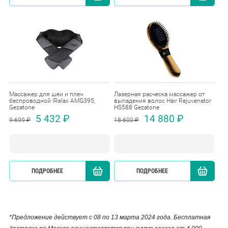
Массажер для шеи и плеч
Лазерная расческа массажер от
беспроводной IRelax AMG395,
выпадения волос Hair Rejuvenator
Gezatone
HS588 Gezatone
5 432 ₽
14 880 ₽
9 699 ₽
18 600 ₽
ПОДРОБНЕЕ
КУПИТЬ
ПОДРОБНЕЕ
*Предложение действует с 08 по 13 марта 2024 года. Бесплатная