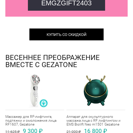
EMGZGIFT2403
КУПИТЬ СО СКИДКОЙ
ВЕСЕННЕЕ ПРЕОБРАЖЕНИЕ
ВМЕСТЕ С GEZATONE
Массажер для RF-лифтинга,
Аппарат для скульптурного
подтяжки и омоложения лица
массажа лица с RF лифтингом и
RF1607, Gezatone
EMS Biolift Neo m1501 Gezatone
9 300 ₽
16 800 ₽
11 625 ₽
21 000 ₽