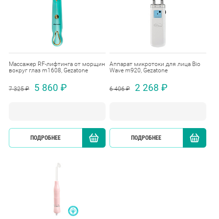
Массажер RF-лифтинга от морщин
Аппарат микротоки для лица Bio
вокруг глаз m1608, Gezatone
Wave m920, Gezatone
5 860 ₽
2 268 ₽
7 325 ₽
6 406 ₽
ПОДРОБНЕЕ
КУПИТЬ
ПОДРОБНЕЕ