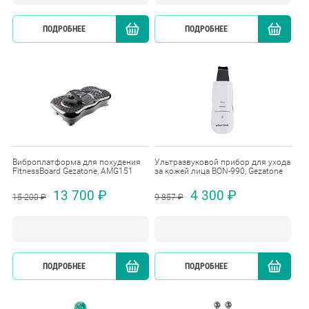
ПОДРОБНЕЕ
КУПИТЬ
ПОДРОБНЕЕ
Виброплатформа для похудения
Ультразвуковой прибор для ухода
FitnessBoard Gezatone, AMG151
за кожей лица BON-990, Gezatone
13 700 ₽
4 300 ₽
15 200 ₽
9 857 ₽
ПОДРОБНЕЕ
КУПИТЬ
ПОДРОБНЕЕ