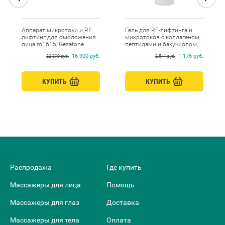
Аппарат микротоки и RF
Гель для RF-лифтинга и
лифтинг для омоложения
микротоков с коллагеном,
лица m1615, Gezatone
пептидами и бакучиолом,
Beauty Style, 250 мл
16 900 руб.
1 176 руб.
22 399 руб.
2 541 руб.
КУПИТЬ
КУПИТЬ
Распродажа
Где купить
Массажеры для лица
Помощь
Массажеры для глаз
Доставка
Массажеры для тела
Оплата