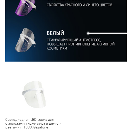
Светодиодная LED маска для
омоложения кожи лица и шеи с 7
цветами m1030, Gezatone