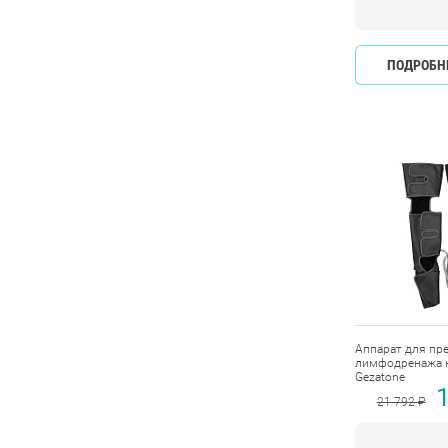
ПОДРОБН
Аппарат для пр
лимфодренажа 
Gezatone
21 792 ₽