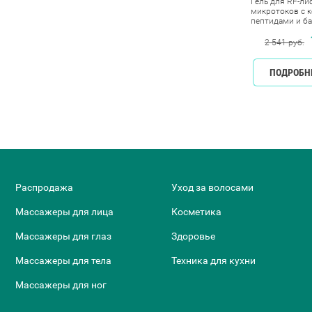
ющий крем
Роликовый массажер
Гель для RF-ли
 лазерной и RF
миостимулятор для лица
микротоков с к
 Beauty Style
Biolift m101, Gezatone
пептидами и б
Beauty Style, 25
904 руб.
6 900 руб.
.
13 249 руб.
2 541 руб.
ЕЕ
КУПИТЬ
ПОДРОБНЕЕ
КУПИТЬ
ПОДРОБН
Распродажа
Уход за волосами
Массажеры для лица
Косметика
Массажеры для глаз
Здоровье
Массажеры для тела
Техника для кухни
Массажеры для ног