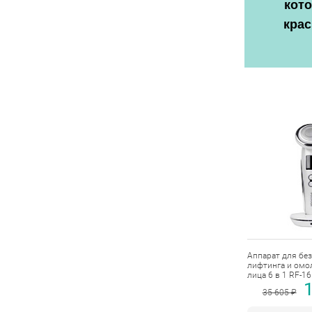
кото
крас
Аппарат для бе
лифтинга и омо
лица 6 в 1 RF-16
35 605 ₽