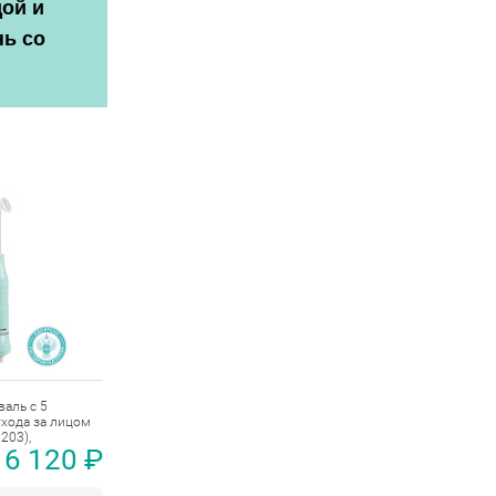
дой и
нь со
валь с 5
ухода за лицом
 203),
6 120 ₽
atone