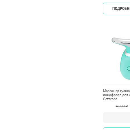
ПОДРОБН
Массажер гуаша
ионофорез для 
Gezatone
4 000 ₽