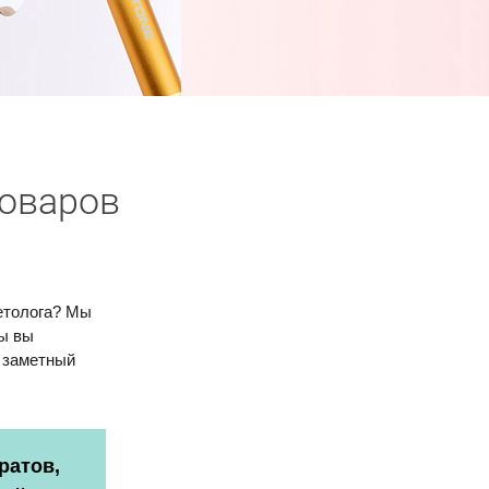
товаров
етолога? Мы
ры вы
т заметный
ратов,