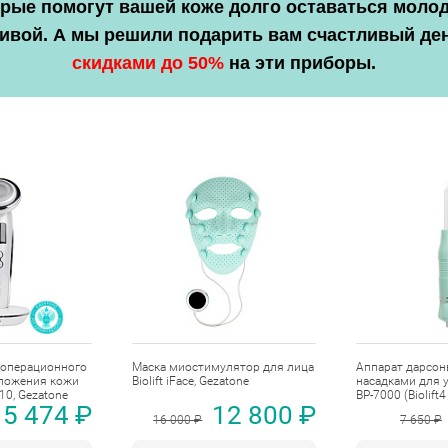
рые помогут вашей коже долго оставаться моло
ивой. А мы решили подарить вам счастливый де
скидками до 50%
на эти приборы.
зоперационного
Маска миостимулятор для лица
Аппарат дарсон
ложения кожи
Biolift iFace, Gezatone
насадками для 
10, Gezatone
BP-7000 (Biolift4
15 474 ₽
12 800 ₽
бирюзовый, Gez
16 000 ₽
7 650 ₽