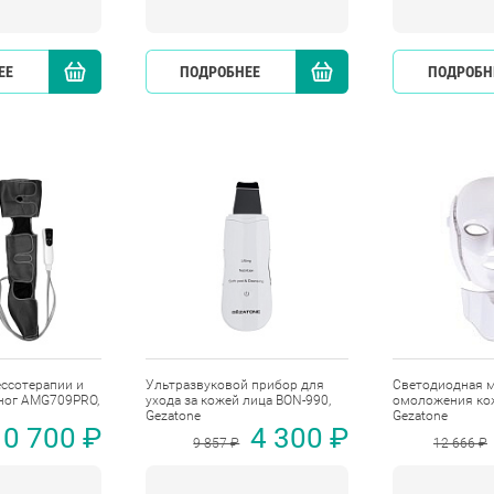
ЕЕ
КУПИТЬ
ПОДРОБНЕЕ
КУПИТЬ
ПОДРОБН
ессотерапии и
Ультразвуковой прибор для
Светодиодная м
ног AMG709PRO,
ухода за кожей лица BON-990,
омоложения ко
Gezatone
Gezatone
10 700 ₽
4 300 ₽
9 857 ₽
12 666 ₽