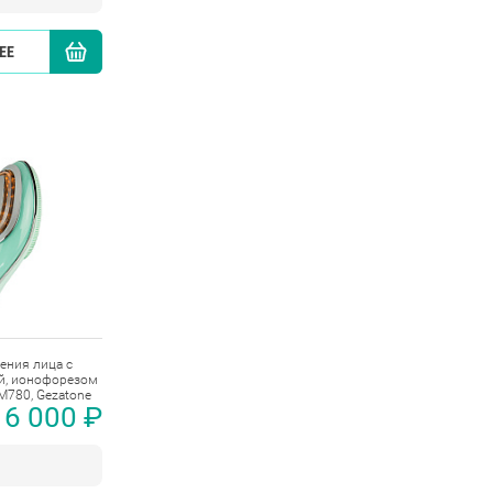
ЕЕ
КУПИТЬ
ения лица с
й, ионофорезом
M780, Gezatone
6 000 ₽