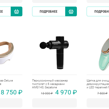
ЕЕ
КУПИТЬ
ПОДРОБНЕЕ
КУПИТЬ
ПОДРОБН
аз Deluxe
Перкуссионный массажер
Щетка для очищ
e
пистолет с 6 насадками
дезинкрустацие
AMG143, Gezatone
и LED терапией 
8 750 ₽
4 970 ₽
13 000 ₽
7 500 ₽