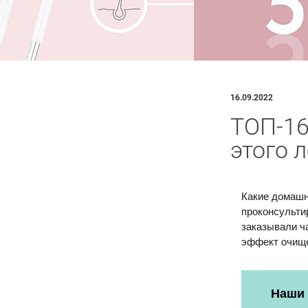
16.09.2022
ТОП-16
этого 
Какие домашн
проконсульти
заказывали ч
эффект очище
Наши 