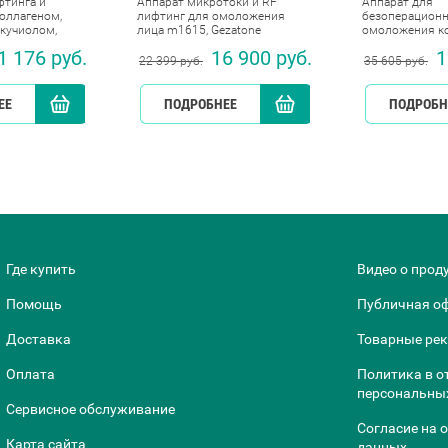
фтинга и
Аппарат микротоки и RF
Аппарат для
оллагеном,
лифтинг для омоложения
безоперационн
акучиолом,
лица m1615, Gezatone
омоложения ко
0 мл
RF-1610, Gezat
1 176 руб.
16 900 руб.
1
22 399 руб.
35 605 руб.
ЕЕ
КУПИТЬ
ПОДРОБНЕЕ
КУПИТЬ
ПОДРОБН
Где купить
Видео о прод
Помощь
Публичная о
Доставка
Товарные ре
Оплата
Политика в о
персональны
Сервисное обслуживание
Согласие на 
Карта сайта
данных