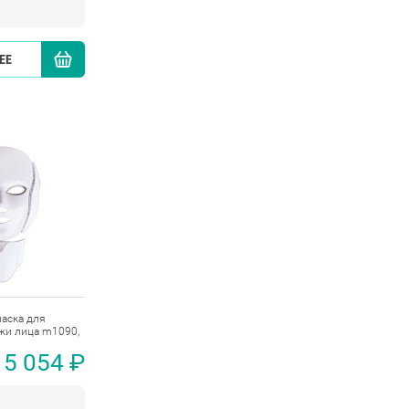
ЕЕ
КУПИТЬ
аска для
жи лица m1090,
5 054 ₽