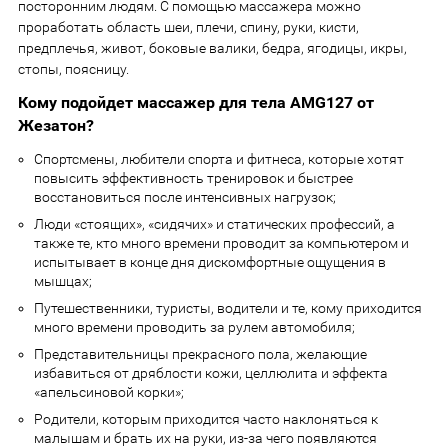
посторонним людям. С помощью массажера можно
проработать область шеи, плечи, спину, руки, кисти,
предплечья, живот, боковые валики, бедра, ягодицы, икры,
стопы, поясницу.
Кому подойдет массажер для тела AMG127 от
Жезатон?
Спортсмены, любители спорта и фитнеса, которые хотят
повысить эффективность тренировок и быстрее
восстановиться после интенсивных нагрузок;
Люди «стоящих», «сидячих» и статических профессий, а
также те, кто много времени проводит за компьютером и
испытывает в конце дня дискомфортные ощущения в
мышцах;
Путешественники, туристы, водители и те, кому приходится
много времени проводить за рулем автомобиля;
Представительницы прекрасного пола, желающие
избавиться от дряблости кожи, целлюлита и эффекта
«апельсиновой корки»;
Родители, которым приходится часто наклоняться к
малышам и брать их на руки, из-за чего появляются