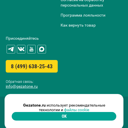
персональных данных
Программа лояльности
Как вернуть товар
Присоединяйтесь
8 (499) 638-25-43
Обратная связь:
info@gezatone.ru
Gezatone.ru
использует рекомендательные
технологии и
файлы cookie
OK
2009-2026 ©
GEZATONE I.T.C. FRANCE
ООО «МИТРИДАТ» ОГРН 1097746500829 ИНН 7727696979