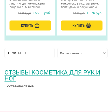
Аппарат микротоки и RF
Гель для RF-лифтинга и
лифтинг для омоложения
микротоков с коллагеном,
лица m1615, Gezatone
пептидами и бакучиолом,
Beauty Style, 250 мл
16 900 руб.
1 176 руб.
22 399 руб.
2 541 руб.
КУПИТЬ
КУПИТЬ
ФИЛЬТРЫ
Сортировать по
умолчанию
ОТЗЫВЫ КОСМЕТИКА ДЛЯ РУК И
НОГ
0 оставили отзыв.