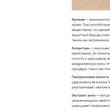
Аргинин
— аминокислот
крови. Она способству
веществами, что делае
защитный барьер кожи,
таким как загрязнения
Аллантоин
— компонен
свойствами. Он помога
сухость и шелушение, 
раздраженную кожу, чт
процедур, таких как пил
Гиалуроновая кислота
удерживать ее в коже.
разглаживает мелкие м
Экстракт алоэ
— натур
увлажняющими свойства
уменьшает покраснения