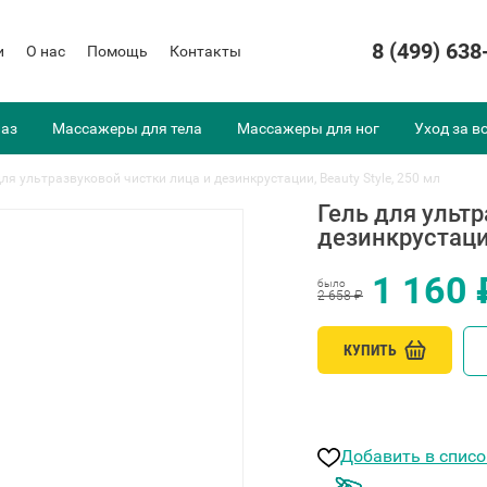
8 (499) 638
и
О нас
Помощь
Контакты
лаз
Массажеры для тела
Массажеры для ног
Уход за в
для ультразвуковой чистки лица и дезинкрустации, Beauty Style, 250 мл
Гель для ульт
дезинкрустации
1 160 
было
2 658 ₽
КУПИТЬ
Добавить в спис