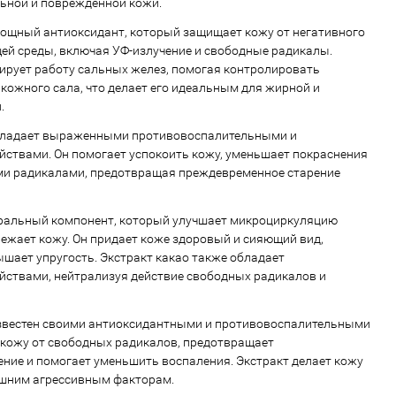
льной и поврежденной кожи.
ощный антиоксидант, который защищает кожу от негативного
й среды, включая УФ-излучение и свободные радикалы.
ирует работу сальных желез, помогая контролировать
кожного сала, что делает его идеальным для жирной и
.
ладает выраженными противовоспалительными и
ствами. Он помогает успокоить кожу, уменьшает покраснения
ми радикалами, предотвращая преждевременное старение
ральный компонент, который улучшает микроциркуляцию
вежает кожу. Он придает коже здоровый и сияющий вид,
ышает упругость. Экстракт какао также обладает
ствами, нейтрализуя действие свободных радикалов и
звестен своими антиоксидантными и противовоспалительными
кожу от свободных радикалов, предотвращает
ние и помогает уменьшить воспаления. Экстракт делает кожу
ешним агрессивным факторам.