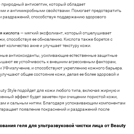
 природный антисептик, который обладает
ми и антимикробными свойствами. Помогает предотвратить
и раздражений, способствуя поддержанию здорового
я кислота
— мягкий эксфолиант, который отшелушивает
жи, способствуя ее обновлению. Кислота также борется с
ет количество акне и улучшает текстуру кожи.
ные антиоксиданты, усиливающие естественные защитные
ышают ее устойчивость к внешним агрессивным факторам,
и УФ-излучение, и способствуют укреплению кожного барьера.
лучшают общее состояние кожи, делая ее более здоровой и
uty Style подойдет для кожи любого типа, включая жирную и
енный эффект будет заметен при очищении пористой кожи,
чкам и сальным нитям. Благодаря успокаивающим компонентам
твращает появление покраснений и раздражений после
ования геля для ультразвуковой чистки лица от Beauty