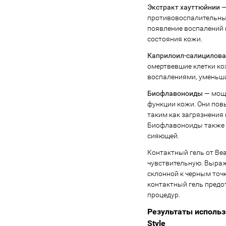
Экстракт хауттюйнии
—
противовоспалительны
появление воспалений 
состояния кожи.
Каприлоил-салицилова
омертвевшие клетки ко
воспалениями, уменьша
Биофлавоноиды
— мощ
функции кожи. Они пов
таким как загрязнения 
Биофлавоноиды также у
сияющей.
Контактный гель от Bea
чувствительную. Выраж
склонной к черным то
контактный гель предо
процедур.
Результаты использ
Style