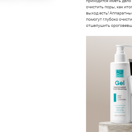
приходится иметь дело
очистить поры, как ито
выход есть! Аппаратные
помогут глубоко очист
отшелушить ороговевш