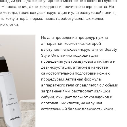
 каждый день. Даже регулярное очищение не способно глубоко
г — воспаления, акне, комедоны и прочие несовершенства. Но
 методы, такие как дезинкрустация и ультразвуковой пилинг,
ить кожу и поры, нормализовать работу сальных желез,
ие клетки.
Но для проведения процедур нужна
аппаратная косметика, которой
выступает гель-дезинкрустант от Beauty
Style. Он отлично подходит для
проведения ультразвукового пилинга и
дезинкрустации, а также в качестве
самостоятельной подготовки кожи к
процедурам. Активная формула
аппаратного геля справляется с любыми
загрязнениями, растворяет излишки
себума, очищает поры от комедонов и
ороговевших клеток, не нарушая
естественный баланс влажности кожи.