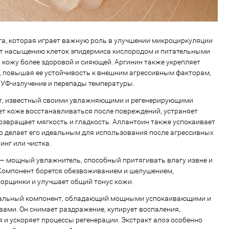
а, которая играет важную роль в улучшении микроциркуляции
ет насыщению клеток эпидермиса кислородом и питательными
т кожу более здоровой и сияющей. Аргинин также укрепляет
 повышая ее устойчивость к внешним агрессивным факторам,
, УФ-излучение и перепады температуры.
т, известный своими увлажняющими и регенерирующими
ет коже восстанавливаться после повреждений, устраняет
возвращает мягкость и гладкость. Аллантоин также успокаивает
о делает его идеальным для использования после агрессивных
инг или чистка.
— мощный увлажнитель, способный притягивать влагу извне и
 Компонент борется обезвоживанием и шелушением,
орщинки и улучшает общий тонус кожи.
альный компонент, обладающий мощными успокаивающими и
ми. Он снимает раздражение, купирует воспаления,
 и ускоряет процессы регенерации. Экстракт алоэ особенно