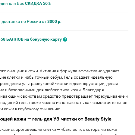
одня для Вас
СКИДКА 56%
 доставка по России от
3000 р.
+58 БАЛЛОВ на бонусную карту
ого очищения кожи. Активная формула эффективно удаляет
шие клетки и избыточный себум. Гель создает идеальную
проведения ультразвуковой чистки и дезинкрустации, делая
и и безопасными для любого типа кожи. Благодаря
ивающим свойствам средство предотвращает пересушивание и
водящий гель также можно использовать как самостоятельное
ки кожи к глубокому очищению.
ющей кожи — гель для УЗ-чистки от Beauty Style
оксины, ороговевшие клетки — «балласт», с которыми коже