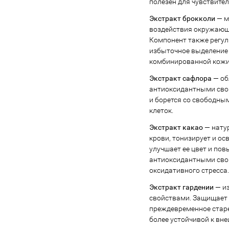
полезен для чувствите
Экстракт брокколи
— м
воздействия окружающе
Компонент также регул
избыточное выделение 
комбинированной кожи
Экстракт сафлора
— об
антиоксидантными свой
и борется со свободны
клеток.
Экстракт какао
— нату
крови, тонизирует и ос
улучшает ее цвет и пов
антиоксидантными свой
оксидативного стресса.
Экстракт гардении
— и
свойствами. Защищает 
преждевременное старе
более устойчивой к вн