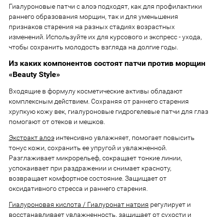
Гиалуроновые патчи с алоэ подходят, как для профилактики
раннего образования морщин, так и для уменьшения
признаков старения на разных стадиях возрастных
изменений. Используйте их для курсового и экспресс - ухода,
чтобы сохранить молодость взгляда на долгие годы.
Из каких компонентов состоят патчи против морщин
«Beauty Style»
Входящие в формулу косметические активы обладают
комплексным действием. Сохраняя от раннего старения
хрупкую кожу век, гиалуроновые гидрогелевые патчи для глаз
помогают от отеков и мешков.
Экстракт алоэ
интенсивно увлажняет, помогает повысить
тонус кожи, сохранить ее упругой и увлажненной.
Разглаживает микрорельеф, сокращает тонкие линии,
успокаивает при раздражении и снимает красноту,
возвращает комфортное состояние. Защищает от
оксидативного стресса и раннего старения.
Гиалуроновая кислота / Гиалуронат натрия
регулирует и
восстанавливает увлажненность, защищает от сухости и