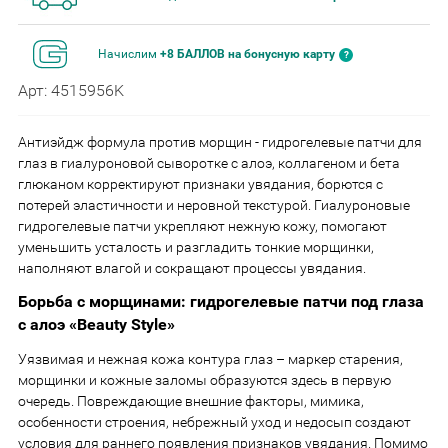
Начислим
+8 БАЛЛОВ на бонусную карту
Арт: 4515956K
Антиэйдж формула против морщин - гидрогелевые патчи для
глаз в гиалуроновой сыворотке с алоэ, коллагеном и бета
глюканом корректируют признаки увядания, борются с
потерей эластичности и неровной текстурой. Гиалуроновые
гидрогелевые патчи укрепляют нежную кожу, помогают
уменьшить усталость и разгладить тонкие морщинки,
наполняют влагой и сокращают процессы увядания.
Борьба с морщинами: гидрогелевые патчи под глаза
с алоэ «Beauty Style»
Уязвимая и нежная кожа контура глаз – маркер старения,
морщинки и кожные заломы образуются здесь в первую
очередь. Повреждающие внешние факторы, мимика,
особенности строения, небрежный уход и недосып создают
условия для раннего появления признаков увядания. Помимо