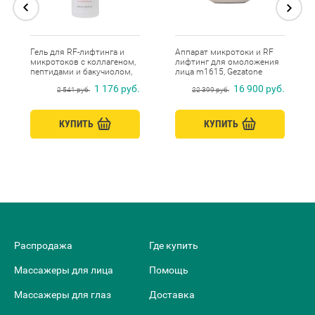
Гель для RF-лифтинга и
Аппарат микротоки и RF
микротоков с коллагеном,
лифтинг для омоложения
пептидами и бакучиолом,
лица m1615, Gezatone
Beauty Style, 250 мл
1 176 руб.
16 900 руб.
2 541 руб.
22 399 руб.
КУПИТЬ
КУПИТЬ
Распродажа
Где купить
Массажеры для лица
Помощь
Массажеры для глаз
Доставка