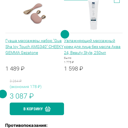
Гуаша массажеры набор "Gua
Увлажняющий массажный
Sha Icy Touch AMG340" CHEEKY
крем для лица без масла Аква
GEMMA Gezatone
24, Beauty Style, 250мл
было
1 775 ₽
1 489 ₽
1 598 ₽
3 264
₽
(экономия
178
₽)
3 087
₽
В КОРЗИНУ
Противопоказания: