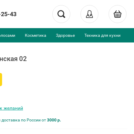
-25-43
олосами
Косметика
Здоровье
Техника для кухни
нская 02
ок желаний
 доставка по России от
3000 р.