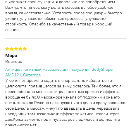
выполняет свои функции, я довольна его приобретением.
Важно, что теперь могу делать массаж в любое удобное
время, самостоятельно. Усталость после процедуры быстро
уходит, улучшаются обменные процессы, улучшается
стройность. Спасибо за качественный товар и хороший
сервис.
Мира
Иваново
Антицеллюлитный массажер для похудения BodyShaper
AMG121, Gezatone
У меня нет времени ходить в спортзал, но избавиться от
целлюлита, появившегося за зиму, хотелось.Тем более, что я
перепробовала много антицеллюлитных кремов и эффекта
вообще не было.О массажоре узнала от подружки и она его
очень хвалила.Решила не запускать это дело и сразу заказала
себе.Делала массаж минут по двадцать в день, чередовала
насадки(их там несколько)и эффект заметила недели через
две.Кожа заметно подтянулась, розгладилась и целлюлита
практически нет!