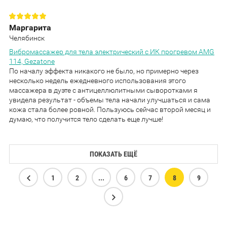
Маргарита
Челябинск
Вибромассажер для тела электрический с ИК прогревом AMG
114, Gezatone
По началу эффекта никакого не было, но примерно через
несколько недель ежедневного использования этого
массажера в дуэте с антицеллюлитными сыворотками я
увидела результат - объемы тела начали улучшаться и сама
кожа стала более ровной. Пользуюсь сейчас второй месяц и
думаю, что получится тело сделать еще лучше!
ПОКАЗАТЬ ЕЩЁ
1
2
...
6
7
8
9