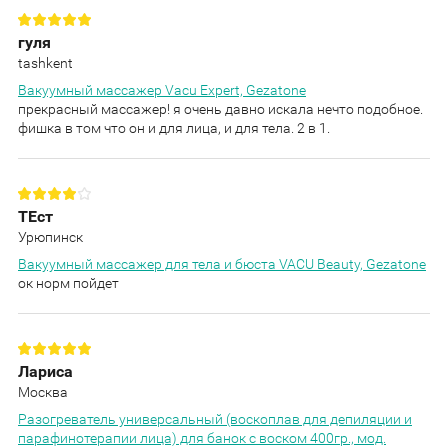
гуля
tashkent
Вакуумный массажер Vacu Expert, Gezatone
прекрасный массажер! я очень давно искала нечто подобное.
фишка в том что он и для лица, и для тела. 2 в 1.
ТЕст
Урюпинск
Вакуумный массажер для тела и бюста VACU Beauty, Gezatone
ок норм пойдет
Лариса
Москва
Разогреватель универсальный (воскоплав для депиляции и
парафинотерапии лица) для банок с воском 400гр., мод.