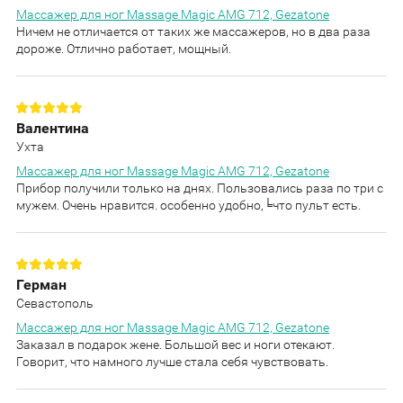
Массажер для ног Massage Magic AMG 712, Gezatone
Ничем не отличается от таких же массажеров, но в два раза
дороже. Отлично работает, мощный.
Валентина
Ухта
Массажер для ног Massage Magic AMG 712, Gezatone
Прибор получили только на днях. Пользовались раза по три с
мужем. Очень нравится. особенно удобно,╘что пульт есть.
Герман
Севастополь
Массажер для ног Massage Magic AMG 712, Gezatone
Заказал в подарок жене. Большой вес и ноги отекают.
Говорит, что намного лучше стала себя чувствовать.