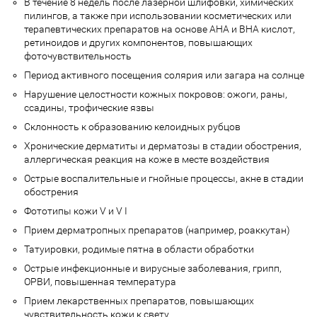
В течение 8 недель после лазерной шлифовки, химических
пилингов, а также при использовании косметических или
терапевтических препаратов на основе АНА и ВНА кислот,
ретиноидов и других компонентов, повышающих
фоточувствительность
Период активного посещения солярия или загара на солнце
Нарушение целостности кожных покровов: ожоги, раны,
ссадины, трофические язвы
Склонность к образованию келоидных рубцов
Хронические дерматиты и дерматозы в стадии обострения,
аллергическая реакция на коже в месте воздействия
Острые воспалительные и гнойные процессы, акне в стадии
обострения
Фототипы кожи V и V I
Прием дерматропных препаратов (например, роаккутан)
Татуировки, родимые пятна в области обработки
Острые инфекционные и вирусные заболевания, грипп,
ОРВИ, повышенная температура
Прием лекарственных препаратов, повышающих
чувствительность кожи к свету