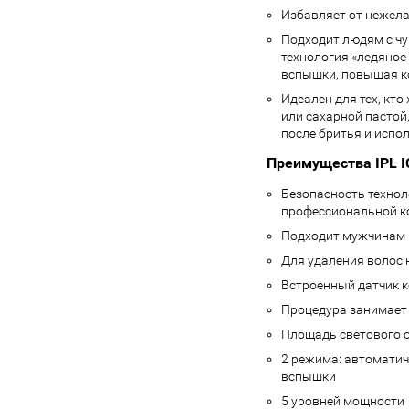
Избавляет от нежелат
Подходит людям с чу
технология «ледяное
вспышки, повышая ко
Идеален для тех, кто
или сахарной пастой
после бритья и испо
Преимущества IPL 
Безопасность технол
профессиональной к
Подходит мужчинам
Для удаления волос 
Встроенный датчик к
Процедура занимает
Площадь светового о
2 режима: автоматич
вспышки
5 уровней мощности