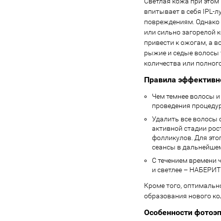
Светлая кожа при этом 
впитывает в себя IPL-л
повреждениям. Однако 
или сильно загорелой к
привести к ожогам, а 
рыжие и седые волосы 
количества или полног
Правила эффективн
Чем темнее волосы и 
проведения процедур
Удалить все волосы 
активной стадии рос
фолликулов. Для эт
сеансы в дальнейше
С течением времени ч
и светлее – НАБЕРИ
Кроме того, оптимальн
образования нового ко
Особенности фотоэп