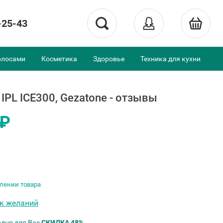
-25-43
олосами
Косметика
Здоровье
Техника для кухни
IPL ICE300, Gezatone - отзывы
 ₽
лении товара
ок желаний
одня для Вас
СКИДКА 48%