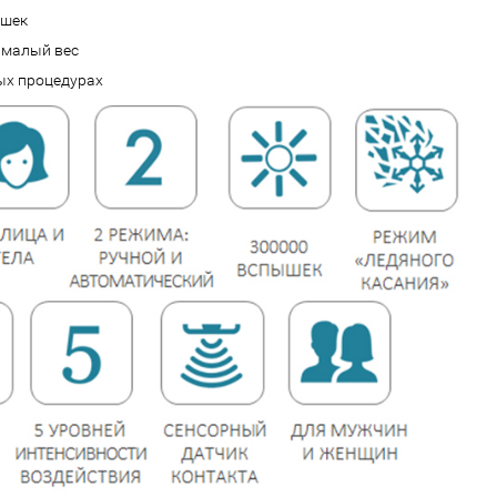
ышек
 малый вес
ых процедурах