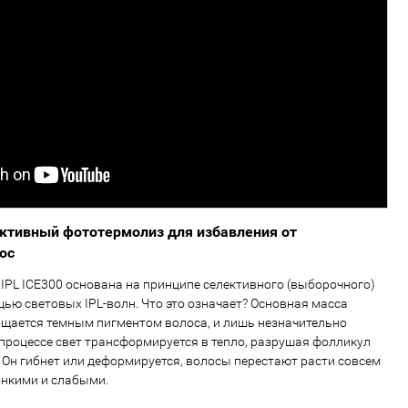
ктивный фототермолиз для избавления от
ос
IPL ICE300 основана на принципе селективного (выборочного)
ью световых IPL-волн. Что это означает? Основная масса
ощается темным пигментом волоса, и лишь незначительно
 процессе свет трансформируется в тепло, разрушая фолликул
 Он гибнет или деформируется, волосы перестают расти совсем
онкими и слабыми.