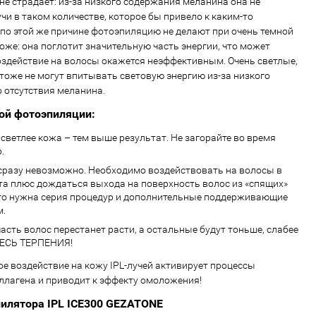
не страдает: из-за низкого содержания меланина она не
учи в таком количестве, которое бы привело к каким-то
по этой же причине фотоэпиляцию не делают при очень темной
оже: она поглотит значительную часть энергии, что может
воздействие на волосы окажется неэффективным. Очень светлые,
тоже не могут впитывать световую энергию из-за низкого
о отсутствия меланина.
ой фотоэпиляции:
светлее кожа – тем выше результат. Не загорайте во время
.
сразу невозможно. Необходимо воздействовать на волосы в
та плюс дождаться выхода на поверхность волос из «спящих»
ого нужна серия процедур и дополнительные поддерживающие
м.
асть волос перестанет расти, а остальные будут тоньше, слабее
ТЕСЬ ТЕРПЕНИЯ!
ое воздействие на кожу IPL-лучей активирует процессы
ллагена и приводит к эффекту омоложения!
илятора IPL ICE300 GEZATONE