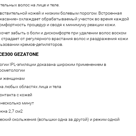
ельных волос на лице и теле.
вствительной кожей и низким болевым порогом. Встроенная
 касание» охлаждает обрабатываемый участок во время каждой
мфортность процедур и сводя к минимуму реакции кожи.
 хочет забыть о боли и дискомфорте при удалении волос воском
, страдает от регулярного врастания волос и раздражения кожи
льзовании кремов-депиляторов.
ICE300 GEZATONE
огии IPL-эпиляции доказана широким применением в
осметологии
 и женщинам
на любых областях лица и тела
онтакта с кожей
 несколько минут
кна 2,7 см2
еский скольжения (вспышки одна за другой) и режим одной