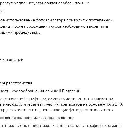
растут медленнее, становятся слабее и тоньше
ос
ое использование фотоэпилятора приводит к постепенной
овиц. После прохождения курса необходимо закреплять
ющими процедурами.
 и лактации
кие расстройства
ность кровообращения свыше II Б степени
осле лазерной шлифовки, химических пилингов, а также при
тических или терапевтических препаратов на основе АНА и ВНА
и других компонентов, повышающих фоточувствительность
сещения солярия или загара на солнце
ти кожных покровов: ожоги, раны, ссадины, трофические язвы