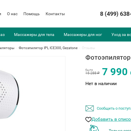
8 (499) 638
и
О нас
Помощь
Контакты
лаз
Массажеры для тела
Массажеры для ног
Уход за в
иляторы
-
Фотоэпилятор IPL ICE300, Gezatone
-
Отзывы
Фотоэпилятор 
7 990
было
15 288 ₽
Нет в наличии
Сообщить о поступ
Добавить в спис
Только сег