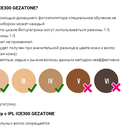
ICE300 GEZATONE?
помощью домашнего фотоэпилятора специальное обучение не
прибором может каждый.
 по шкале Фитцпатрика могут использоваться режимы 1-5.
имы 1-3.
рат не применяют.
дет получен при значительной разнице в цвете кожи и волос
ая кожа).
светлые, седые и рыжие волосы данным методом неэффективно.
цпатрику
р с IPL ICE300 GEZATONE
ельных волос сокращается