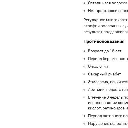
Оставшиеся волоски 
Нет врастающих вол
Регулярное многократн
атрофии волосяных лук
результат поддержива
Противопоказания
Возраст до 18 лет
Период беременности
Онкология
Сахарный диабет
Эпилепсия, психичес
Аритмии, недостаточ
В течение 8 недель п
использовании косме
кислот, ретиноидов 
Период активного по
Нарушение целостнос