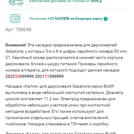
Бесплатная доставка по России от
3000 р.
Начислим
+37 БАЛЛОВ на бонусную карту
Арт: 708048
Внимание!
Эта насадка предназначена для дарсонвалей
Gezatone, у которых 5-я и 6-я цифры серийного номера 50 или
51. Серийный номер располагается в нижней части корпуса
дарсонваля, ближе к шнуру питания Примеры серийного
номера аппарата, для которого подходит данная насадка:
2022
50
099999 2021
51
099999
Насадка «Капля» для дарсонваля Gezatone cерии Biolift
выполнена в виде небольшой изогнутой капельки. Диаметр
цоколя составляет 11,2 мм. Электрод предназначен для
обработки небольших участков кожи при контактной
методике воздействия. Его также используют для
прижигания отдельных прыщей, очагов воспалений,
гнойников. Насадка упакована в ПЭ-пакет и коробку.
Электрод «Капля» для дарсонваля Gezatone cерии Biolift