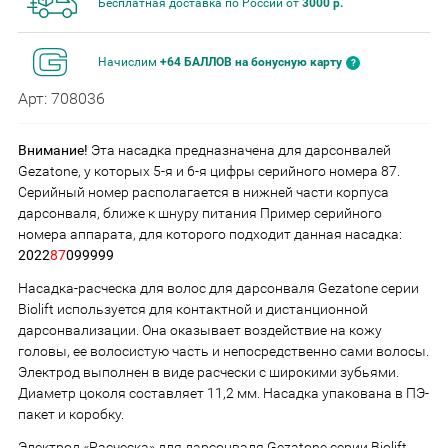
Бесплатная доставка по России от
3000 р.
Начислим
+64 БАЛЛОВ на бонусную карту
Арт: 708036
Внимание!
Эта насадка предназначена для дарсонвалей
Gezatone, у которых 5-я и 6-я цифры серийного номера 87.
Серийный номер располагается в нижней части корпуса
дарсонваля, ближе к шнуру питания Пример серийного
номера аппарата, для которого подходит данная насадка:
2022
87
099999
Насадка-расческа для волос для дарсонваля Gezatone cерии
Biolift используется для контактной и дистанционной
дарсонвализации. Она оказывает воздействие на кожу
головы, ее волосистую часть и непосредственно сами волосы.
Электрод выполнен в виде расчески с широкими зубьями.
Диаметр цоколя составляет 11,2 мм. Насадка упакована в ПЭ-
пакет и коробку.
Электрод «Расческа» для дарсонваля Gezatone cерии Biolift