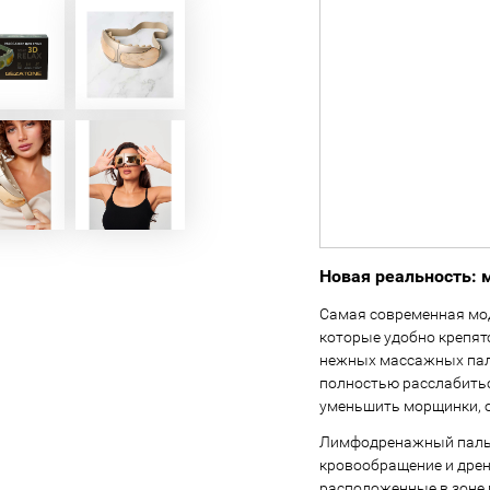
Новая реальность: 
Самая современная мод
которые удобно крепятс
нежных массажных пал
полностью расслабитьс
уменьшить морщинки, от
Лимфодренажный пальч
кровообращение и дрен
расположенные в зоне 