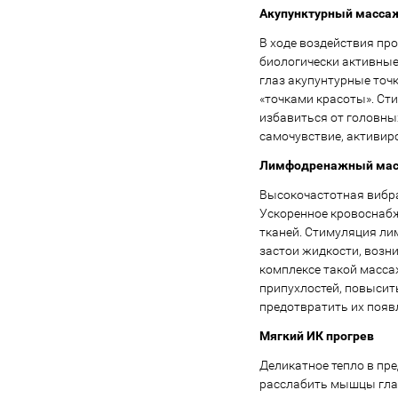
Акупунктурный масса
В ходе воздействия пр
биологически активные
глаз акупунтурные точк
«точками красоты». Сти
избавиться от головны
самочувствие, активир
Лимфодренажный ма
Высокочастотная вибра
Ускоренное кровоснабж
тканей. Стимуляция ли
застои жидкости, возн
комплексе такой масса
припухлостей, повысить
предотвратить их появ
Мягкий ИК прогрев
Деликатное тепло в пре
расслабить мышцы гла