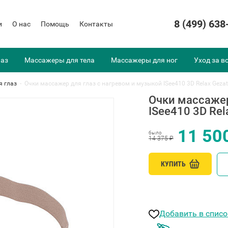
8 (499) 638
и
О нас
Помощь
Контакты
лаз
Массажеры для тела
Массажеры для ног
Уход за в
я глаз
-
Очки массажер для глаз с нагревом и музыкой ISee410 3D Relax Geza
Очки массажер
ISee410 3D Rel
11 50
было
14 375 ₽
КУПИТЬ
Добавить в спис