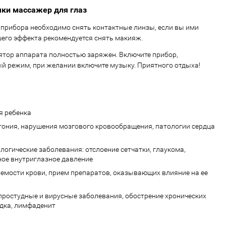
чки массажер для глаз
прибора необходимо снять контактные линзы, если вы ими
шего эффекта рекомендуется снять макияж.
лятор аппарата полностью заряжен. Включите прибор,
й режим, при желании включите музыку. Приятного отдыха!
 ребенка
тония, нарушения мозгового кровообращения, патологии сердца
огические заболевания: отслоение сетчатки, глаукома,
ое внутриглазное давление
мости крови, прием препаратов, оказывающих влияние на ее
простудные и вирусные заболевания, обострение хронических
дка, лимфаденит