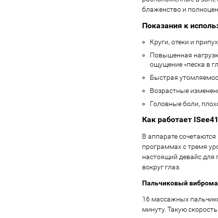
блаженство и полноцен
Показания к исполь
Круги, отеки и припу
Повышенная нагрузка
ощущение «песка в г
Быстрая утомляемос
Возрастные изменени
Головные боли, плохо
Как работает ISee41
В аппарате сочетаются
программах с тремя уро
настоящий девайс для 
вокруг глаз.
Пальчиковый вибром
16 массажных пальчико
минуту. Такую скорость