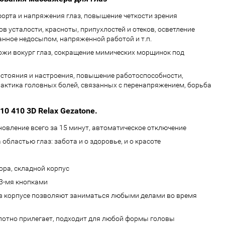
рта и напряжения глаз, повышение четкости зрения
в усталости, красноты, припухлостей и отеков, осветление
анное недосыпом, напряженной работой и т.п.
жи вокург глаз, сокращение мимических морщинок под
стояния и настроения, повышение работоспособности,
лактика головных болей, связанных с перенапряжением, борьба
0 410 3D Relax Gezatone.
овление всего за 15 минут, автоматическое отключение
областью глаз: забота и о здоровье, и о красоте
ора, складной корпус
3-мя кнопками
в корпусе позволяют заниматься любыми делами во время
лотно прилегает, подходит для любой формы головы