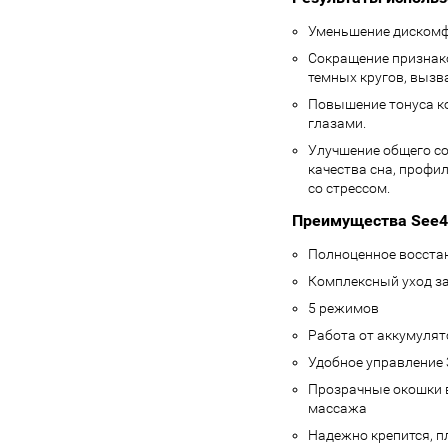
Уменьшение дискомфо
Сокращение признако
темных кругов, вызв
Повышение тонуса ко
глазами.
Улучшение общего со
качества сна, профи
со стрессом.
Преимущества See41
Полноценное восстан
Комплексный уход за 
5 режимов
Работа от аккумулят
Удобное управление 
Прозрачные окошки 
массажа
Надежно крепится, п