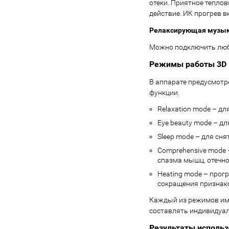
отеки. Приятное тепло
действие. ИК прогрев 
Релаксирующая музы
Можно подключить люб
Режимы работы 3D 
В аппарате предусмотр
функции.
Relaxation mode – дл
Eye beauty mode – д
Sleep mode – для сня
Comprehensive mode 
спазма мышц, отечно
Heating mode – прог
сокращения признако
Каждый из режимов име
составлять индивидуа
Результаты использ