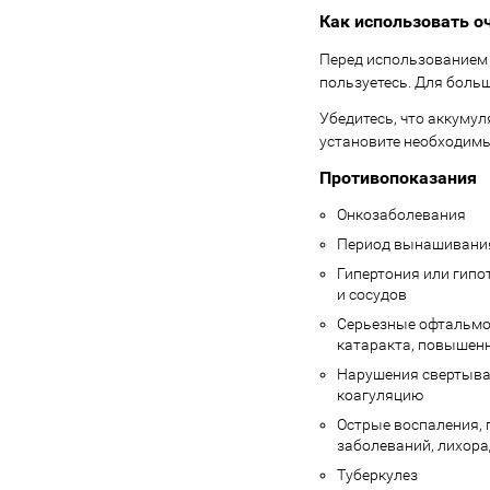
Как использовать о
Перед использованием 
пользуетесь. Для боль
Убедитесь, что аккуму
установите необходимы
Противопоказания
Онкозаболевания
Период вынашивания
Гипертония или гипо
и сосудов
Серьезные офтальмол
катаракта, повышенн
Нарушения свертывае
коагуляцию
Острые воспаления, 
заболеваний, лихора
Туберкулез