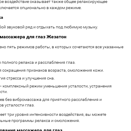
вое воздействие оказывает также общее релаксирующее
включается опционально в каждом режиме.
ка
ой звуковой ряд и отдыхать под любимую музыку.
массажера для глаз Жезатон
ено пять режимов работы, в которых сочетаются все указанные
я полного релакса и расслабления глаз.
ля сокращения признаков возраста, омоложения кожи.
тия стресса и улучшения сна.
– комплексный режим уменьшения усталости, устранения
сти.
рев без вибромассажа для приятного расслабления и
в усталости глаз.
ет три уровня интенсивности воздействия, вы можете
льные программы релакса и омоложения.
ования массажера для глаз