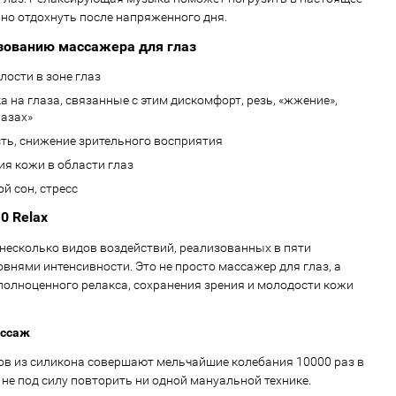
но отдохнуть после напряженного дня.
зованию массажера для глаз
хлости в зоне глаз
 на глаза, связанные с этим дискомфорт, резь, «жжение»,
лазах»
ть, снижение зрительного восприятия
я кожи в области глаз
й сон, стресс
0 Relax
 несколько видов воздействий, реализованных в пяти
внями интенсивности. Это не просто массажер для глаз, а
полноценного релакса, сохранения зрения и молодости кожи
ассаж
в из силикона совершают мельчайшие колебания 10000 раз в
 не под силу повторить ни одной мануальной технике.