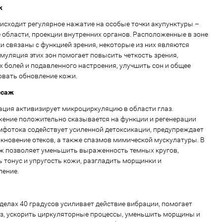
ж
оисходит регулярное нажатие на особые точки акупунктуры –
 области, проекции внутренних органов. Расположенные в зоне
и связаны с функцией зрения, некоторые из них являются
муляция этих зон помогает повысить четкость зрения,
х болей и подавленного настроения, улучшить сон и общее
овать обновление кожи.
ссаж
ция активизирует микроциркуляцию в области глаз.
ение положительно сказывается на функции и регенерации
мфотока содействует усиленной детоксикации, предупреждает
икновение отеков, а также спазмов мимической мускулатуры. В
ж позволяет уменьшить выраженность темных кругов,
 тонус и упругость кожи, разгладить морщинки и
ление.
делах 40 градусов усиливает действие вибрации, помогает
з, ускорить циркуляторные процессы, уменьшить морщины и