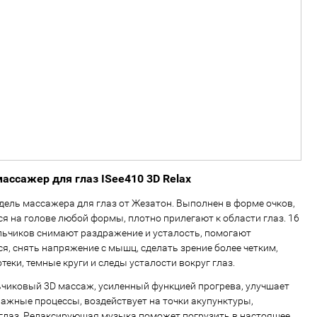
массажер для глаз ISee410 3D Relax
ель массажера для глаз от Жезатон. Выполнен в форме очков,
я на голове любой формы, плотно прилегают к области глаз. 16
ьчиков снимают раздражение и усталость, помогают
я, снять напряжение с мышц, сделать зрение более четким,
еки, темные круги и следы усталости вокруг глаз.
иковый 3D массаж, усиленный функцией прогрева, улучшает
ажные процессы, воздействует на точки акупунктуры,
глаз. Релаксирующая музыка поможет погрузить в настоящее