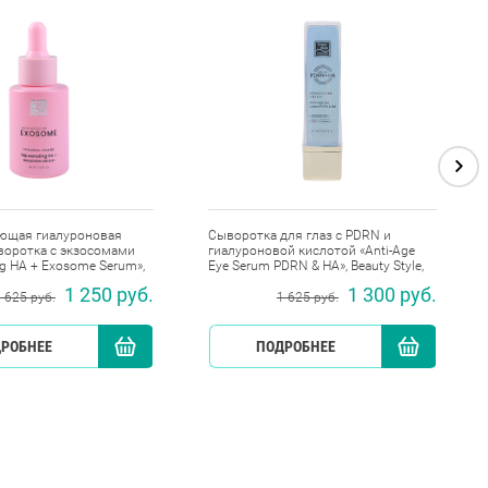
ющая гиалуроновая
Сыворотка для глаз с PDRN и
воротка с экзосомами
гиалуроновой кислотой «Anti-Age
ng HA + Exosome Serum»,
Eye Serum PDRN & HA», Beauty Style,
, 30 мл
25 мл
1 250 руб.
1 300 руб.
 625 руб.
1 625 руб.
РОБНЕЕ
КУПИТЬ
ПОДРОБНЕЕ