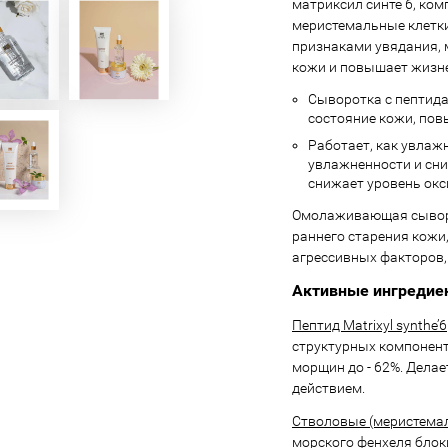
матриксил синте 6, ко
меристемальные клетки
признаками увядания,
кожи и повышает жизне
Сыворотка с пептид
состояние кожи, пов
Работает, как увла
увлажненности и сни
снижает уровень окс
Омолаживающая сыворо
раннего старения кожи
агрессивных факторов
Активные ингредие
Пептид Matrixyl synthe’6
структурных компонент
морщин до - 62%. Делае
действием.
Стволовые (меристемал
морского фенхеля бло