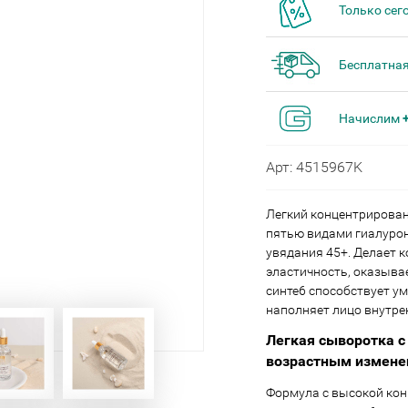
Только сег
Бесплатная
Начислим
Арт: 4515967K
Легкий концентрирова
пятью видами гиалурон
увядания 45+. Делает 
эластичность, оказыва
синте6 способствует 
наполняет лицо внутре
Легкая сыворотка с
возрастным измен
Формула с высокой ко