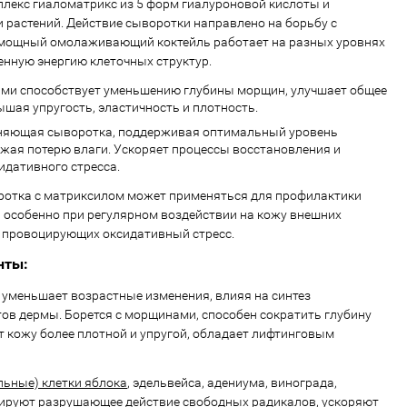
мплекс гиаломатрикс из 5 форм гиалуроновой кислоты и
 растений. Действие сыворотки направлено на борьбу с
 мощный омолаживающий коктейль работает на разных уровнях
нную энергию клеточных структур.
ами способствует уменьшению глубины морщин, улучшает общее
ышая упругость, эластичность и плотность.
жняющая сыворотка, поддерживая оптимальный уровень
жая потерю влаги. Ускоряет процессы восстановления и
идативного стресса.
тка с матриксилом может применяться для профилактики
, особенно при регулярном воздействии на кожу внешних
, провоцирующих оксидативный стресс.
нты:
уменьшает возрастные изменения, влияя на синтез
ов дермы. Борется с морщинами, способен сократить глубину
т кожу более плотной и упругой, обладает лифтинговым
ьные) клетки яблока
, эдельвейса, адениума, винограда,
кируют разрушающее действие свободных радикалов, ускоряют