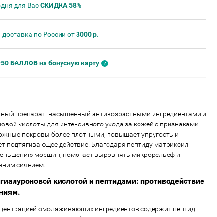
одня для Вас
СКИДКА 58%
 доставка по России от
3000 р.
+50 БАЛЛОВ на бонусную карту
нный препарат, насыщенный антивозрастными ингредиентами и
овой кислоты для интенсивного ухода за кожей с признаками
кожные покровы более плотными, повышает упругость и
ет подтягивающее действие. Благодаря пептиду матриксил
уменьшению морщин, помогает выровнять микрорельеф и
нним сиянием.
 гиалуроновой кислотой и пептидами: противодействие
ениям.
нцентрацией омолаживающих ингредиентов содержит пептид