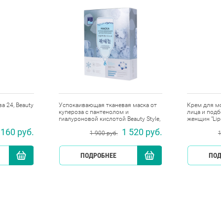
 24, Beauty
Успокаивающая тканевая маска от
Крем для м
купероза с пантенолом и
лица и под
гиалуроновой кислотой Beauty Style,
женщин "Lipo
10 шт х 30 мл
 160 руб.
1 520 руб.
1 900 руб.
1
КУПИТЬ
ПОДРОБНЕЕ
КУПИТЬ
ПОД