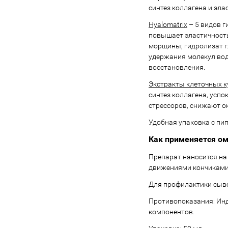
синтез коллагена и эла
Hyalomatrix
– 5 видов г
повышает эластичность
морщины; гидролизат г
удержания молекул вод
восстановления.
Экстракты клеточных к
синтез коллагена, усп
стрессоров, снижают о
Удобная упаковка с пи
Как применяется о
Препарат наносится на
движениями кончиками 
Для профилактики сыво
Противопоказания: Инд
компонентов.