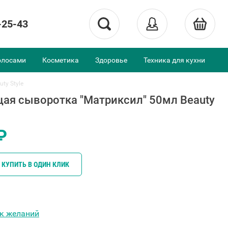
-25-43
олосами
Косметика
Здоровье
Техника для кухни
ty Style
я сыворотка "Матриксил" 50мл Beauty
₽
КУПИТЬ В ОДИН КЛИК
ок желаний