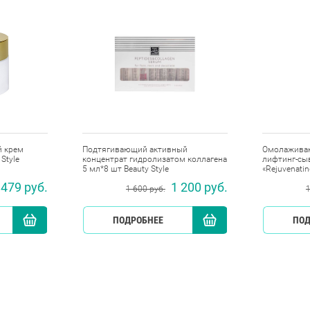
 крем
Подтягивающий активный
Омолажива
Style
концентрат гидролизатом коллагена
лифтинг-сы
5 мл*8 шт Beauty Style
«Rejuvenati
Beauty Style
 479 руб.
1 200 руб.
1 600 руб.
1
КУПИТЬ
ПОДРОБНЕЕ
КУПИТЬ
ПОД