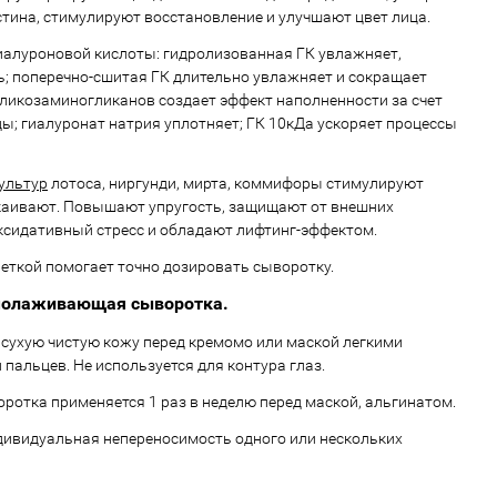
стина, стимулируют восстановление и улучшают цвет лица.
иалуроновой кислоты: гидролизованная ГК увлажняет,
; поперечно-сшитая ГК длительно увлажняет и сокращает
ликозаминогликанов создает эффект наполненности за счет
ы; гиалуронат натрия уплотняет; ГК 10кДа ускоряет процессы
ультур
лотоса, ниргунди, мирта, коммифоры стимулируют
окаивают. Повышают упругость, защищают от внешних
ксидативный стресс и обладают лифтинг-эффектом.
петкой помогает точно дозировать сыворотку.
молаживающая сыворотка.
 сухую чистую кожу перед кремомо или маской легкими
пальцев. Не используется для контура глаз.
ротка применяется 1 раз в неделю перед маской, альгинатом.
ивидуальная непереносимость одного или нескольких