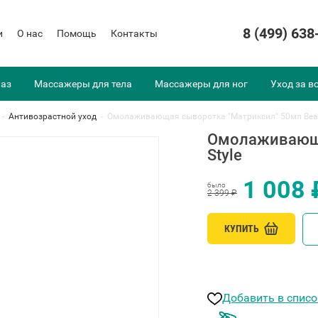
8 (499) 638
и
О нас
Помощь
Контакты
лаз
Массажеры для тела
Массажеры для ног
Уход за в
-
Антивозрастной уход
-
Омолаживающая сыворотка "Матриксил" 50мл Beau
Омолаживающа
Style
1 008 
было
2 399 ₽
КУПИТЬ
Добавить в спис