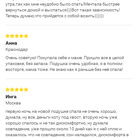
утра,так как мне неудобно было спать!Мечтала быстрее
вернуться домой и выспаться)))Вот такая зависимость!
Теперь думаю,что прийдется с собой возить))))))
Анна
Краснодар
Очень советую! Покупала себе и маме. Пришло все в целой
упаковке, без запаха. Подушка очень удобная, я в полном
восторге, мама тоже. Не знаю как я раньше без неё спала!
Инга
Москва
первую ночь на новой подушке спала не очень хорошо,
думала, ну все, деньги коту под хвост, вторую ночь уже
хорошо спалось и не так дискомфортно, ну думала
совпадение, уже прошло около 10 дней как я с ней сплю и
оказалось что не совпадение, сон наладился, дискомфорта в