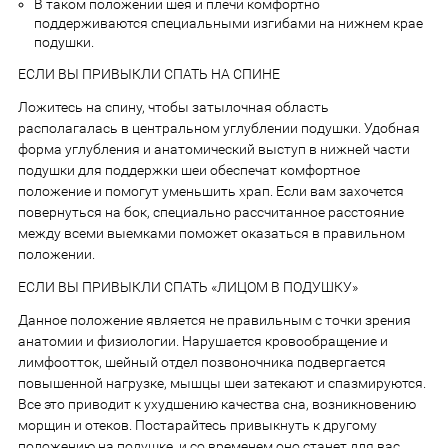
В таком положении шея и плечи комфортно
поддерживаются специальными изгибами на нижнем крае
подушки.
ЕСЛИ ВЫ ПРИВЫКЛИ СПАТЬ НА СПИНЕ
Ложитесь на спину, чтобы затылочная область
располагалась в центральном углублении подушки. Удобная
форма углубления и анатомический выступ в нижней части
подушки для поддержки шеи обеспечат комфортное
положение и помогут уменьшить храп. Если вам захочется
повернуться на бок, специально рассчитанное расстояние
между всеми выемками поможет оказаться в правильном
положении.
ЕСЛИ ВЫ ПРИВЫКЛИ СПАТЬ «ЛИЦОМ В ПОДУШКУ»
Данное положение является не правильным с точки зрения
анатомии и физиологии. Нарушается кровообращение и
лимфоотток, шейный отдел позвоночника подвергается
повышенной нагрузке, мышцы шеи затекают и спазмируются.
Все это приводит к ухудшению качества сна, возникновению
морщин и отеков. Постарайтесь привыкнуть к другому
положению на подушке, и со временем оно станет для вас