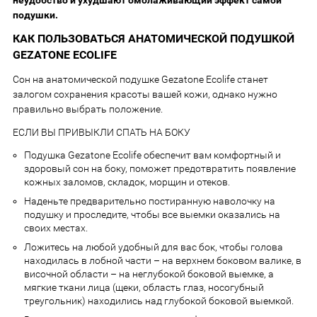
неудобство и ухудшают омолаживающий эффект самой
подушки.
КАК ПОЛЬЗОВАТЬСЯ АНАТОМИЧЕСКОЙ ПОДУШКОЙ
GEZATONE ECOLIFE
Сон на анатомической подушке Gezatone Ecolife станет
залогом сохранения красоты вашей кожи, однако нужно
правильно выбрать положение.
ЕСЛИ ВЫ ПРИВЫКЛИ СПАТЬ НА БОКУ
Подушка Gezatone Ecolife обеспечит вам комфортный и
здоровый сон на боку, поможет предотвратить появление
кожных заломов, складок, морщин и отеков.
Наденьте предварительно постиранную наволочку на
подушку и проследите, чтобы все выемки оказались на
своих местах.
Ложитесь на любой удобный для вас бок, чтобы голова
находилась в лобной части – на верхнем боковом валике, в
височной области – на неглубокой боковой выемке, а
мягкие ткани лица (щеки, область глаз, носогубный
треугольник) находились над глубокой боковой выемкой.