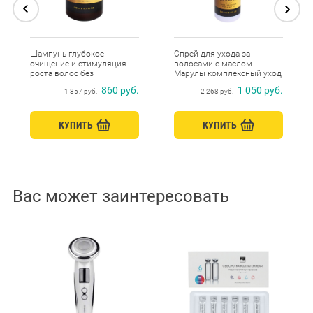
Шампунь глубокое
Спрей для ухода за
очищение и стимуляция
волосами с маслом
роста волос без
Марулы комплексный уход
утяжеления с Биотином и
12 в 1, MEOLI, 250 мл
860 руб.
1 050 руб.
1 857 руб.
2 268 руб.
церамидами, MEOLI, 500 мл
КУПИТЬ
КУПИТЬ
Вас может заинтересовать