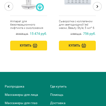
Аппарат для
Сыворотка с коллагеном
безоперационного
для светодиодной led
лифтинга и омоложения
маски, Beauty Style, 5 мл* 6
кожи лица 6 в 1 RF-1610,
шт
15 474 руб.
756 руб.
35 605 руб.
2 565 руб.
Gezatone
КУПИТЬ
КУПИТЬ
Распродажа
Где купить
Массажеры для лица
Помощь
Массажеры для глаз
Доставка