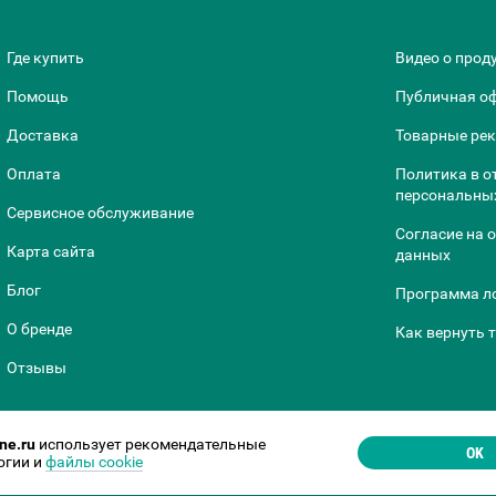
Где купить
Видео о прод
Помощь
Публичная о
Доставка
Товарные ре
Оплата
Политика в о
персональны
Сервисное обслуживание
Согласие на 
Карта сайта
данных
Блог
Программа л
О бренде
Как вернуть 
Отзывы
ne.ru
использует рекомендательные
OK
огии и
файлы cookie