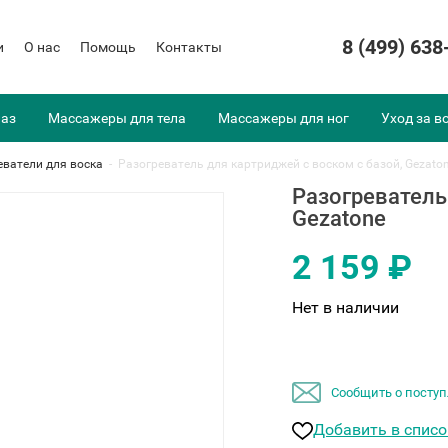
8 (499) 638
и
О нас
Помощь
Контакты
лаз
Массажеры для тела
Массажеры для ног
Уход за в
еватели для воска
-
Разогреватель для картриджей с воском c базой, Gezato
Разогреватель
Gezatone
2 159 ₽
Нет в наличии
Сообщить о поступ
Добавить в спис