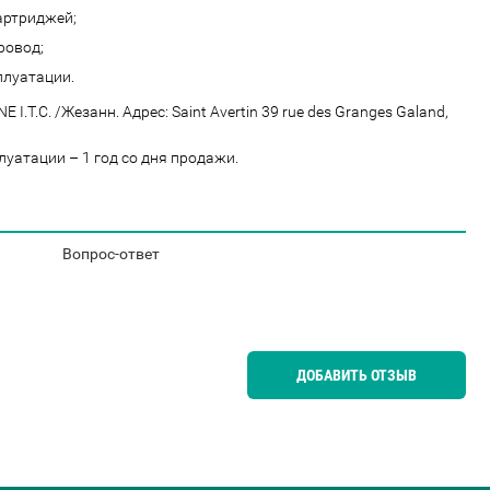
артриджей;
ровод;
плуатации.
I.T.C. /Жезанн. Адрес: Saint Avertin 39 rue des Granges Galand,
уатации – 1 год со дня продажи.
Вопрос-ответ
ДОБАВИТЬ ОТЗЫВ