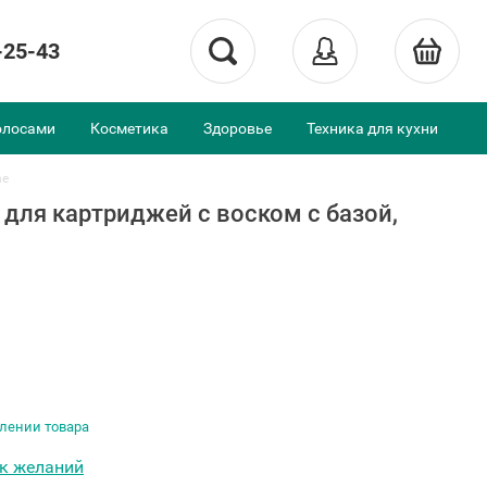
-25-43
олосами
Косметика
Здоровье
Техника для кухни
ne
 для картриджей с воском c базой,
лении товара
ок желаний