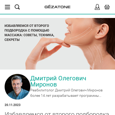
Дмитрий Олегович
Миронов
Реабилитолог Дмитрий Олегович Миронов
более 14 лет разрабатывает программы
восстановления и профилактики, эксперт по
20.11.2023
массажёрам, накидкам и аппаратам для
домашнего применения.
Избавляемся от второго подбородка