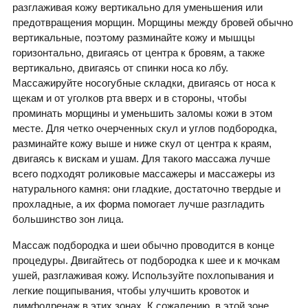
разглаживая кожу вертикально для уменьшения или
предотвращения морщин. Морщины между бровей обычно
вертикальные, поэтому разминайте кожу и мышцы
горизонтально, двигаясь от центра к бровям, а также
вертикально, двигаясь от спинки носа ко лбу.
Массажируйте носогубные складки, двигаясь от носа к
щекам и от уголков рта вверх и в стороны, чтобы
проминать морщины и уменьшить заломы кожи в этом
месте. Для четко очерченных скул и углов подбородка,
разминайте кожу выше и ниже скул от центра к краям,
двигаясь к вискам и ушам. Для такого массажа лучше
всего подходят роликовые массажеры и массажеры из
натурального камня: они гладкие, достаточно твердые и
прохладные, а их форма помогает лучше разгладить
большинство зон лица.
Массаж подбородка и шеи обычно проводится в конце
процедуры. Двигайтесь от подбородка к шее и к мочкам
ушей, разглаживая кожу. Используйте похлопывания и
легкие пощипывания, чтобы улучшить кровоток и
лимфодренаж в этих зонах. К сожалению, в этой зоне