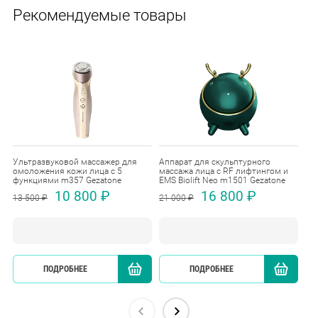
Рекомендуемые товары
Ультразвуковой массажер для
Аппарат для скульптурного
Ма
омоложения кожи лица с 5
массажа лица с RF лифтингом и
мо
функциями m357 Gezatone
EMS Biolift Neo m1501 Gezatone
Ge
10 800 ₽
16 800 ₽
13 500 ₽
21 000 ₽
7 3
ПОДРОБНЕЕ
КУПИТЬ
ПОДРОБНЕЕ