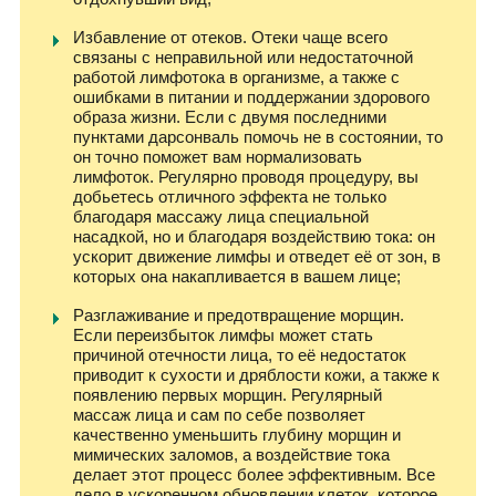
Избавление от отеков. Отеки чаще всего
связаны с неправильной или недостаточной
работой лимфотока в организме, а также с
ошибками в питании и поддержании здорового
образа жизни. Если с двумя последними
пунктами дарсонваль помочь не в состоянии, то
он точно поможет вам нормализовать
лимфоток. Регулярно проводя процедуру, вы
добьетесь отличного эффекта не только
благодаря массажу лица специальной
насадкой, но и благодаря воздействию тока: он
ускорит движение лимфы и отведет её от зон, в
которых она накапливается в вашем лице;
Разглаживание и предотвращение морщин.
Если переизбыток лимфы может стать
причиной отечности лица, то её недостаток
приводит к сухости и дряблости кожи, а также к
появлению первых морщин. Регулярный
массаж лица и сам по себе позволяет
качественно уменьшить глубину морщин и
мимических заломов, а воздействие тока
делает этот процесс более эффективным. Все
дело в ускоренном обновлении клеток, которое