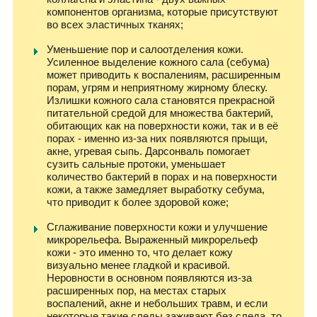
компонентов организма, которые присутствуют
во всех эластичных тканях;
Уменьшение пор и салоотделения кожи.
Усиленное выделение кожного сала (себума)
может приводить к воспалениям, расширенным
порам, угрям и неприятному жирному блеску.
Излишки кожного сала становятся прекрасной
питательной средой для множества бактерий,
обитающих как на поверхности кожи, так и в её
порах - именно из-за них появляются прыщи,
акне, угревая сыпь. Дарсонваль помогает
сузить сальные протоки, уменьшает
количество бактерий в порах и на поверхности
кожи, а также замедляет выработку себума,
что приводит к более здоровой коже;
Сглаживание поверхности кожи и улучшение
микрорельефа. Выраженный микрорельеф
кожи - это именно то, что делает кожу
визуально менее гладкой и красивой.
Неровности в основном появляются из-за
расширенных пор, на местах старых
воспалений, акне и небольших травм, и если
некоторые такие следы заживают без следа, то