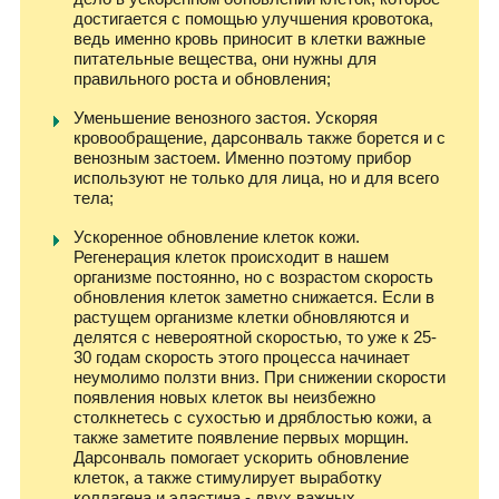
достигается с помощью улучшения кровотока,
ведь именно кровь приносит в клетки важные
питательные вещества, они нужны для
правильного роста и обновления;
Уменьшение венозного застоя. Ускоряя
кровообращение, дарсонваль также борется и с
венозным застоем. Именно поэтому прибор
используют не только для лица, но и для всего
тела;
Ускоренное обновление клеток кожи.
Регенерация клеток происходит в нашем
организме постоянно, но с возрастом скорость
обновления клеток заметно снижается. Если в
растущем организме клетки обновляются и
делятся с невероятной скоростью, то уже к 25-
30 годам скорость этого процесса начинает
неумолимо ползти вниз. При снижении скорости
появления новых клеток вы неизбежно
столкнетесь с сухостью и дряблостью кожи, а
также заметите появление первых морщин.
Дарсонваль помогает ускорить обновление
клеток, а также стимулирует выработку
коллагена и эластина - двух важных