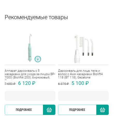
Рекомендуемые товары
Аппарат дарсонваль с 5
Дарсонваль для лица, тела и
Ап
насадками для ухода за лицом BP-
волос с 4мя насадками Biolift4
на
7000 (Biolift4 203), бирюзовый,
118 (BT 118), Gezatone
700
Gezatone
Ge
6 120 ₽
5 100 ₽
7 650 ₽
6 375 ₽
7 6
ПОДРОБНЕЕ
КУПИТЬ
ПОДРОБНЕЕ