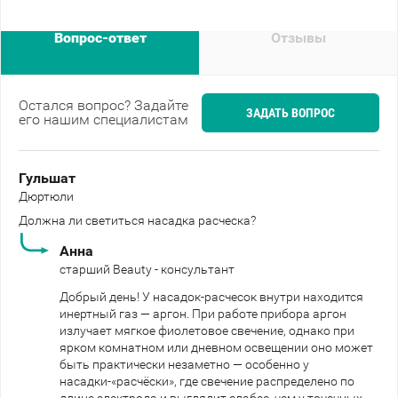
Вопрос-ответ
Отзывы
Остался вопрос? Задайте
ЗАДАТЬ ВОПРОС
его нашим специалистам
Гульшат
Дюртюли
Должна ли светиться насадка расческа?
Анна
старший Beauty - консультант
Добрый день! У насадок-расчесок внутри находится
инертный газ — аргон. При работе прибора аргон
излучает мягкое фиолетовое свечение, однако при
ярком комнатном или дневном освещении оно может
быть практически незаметно — особенно у
насадки-«расчёски», где свечение распределено по
длине электрода и выглядит слабее, чем у точечных