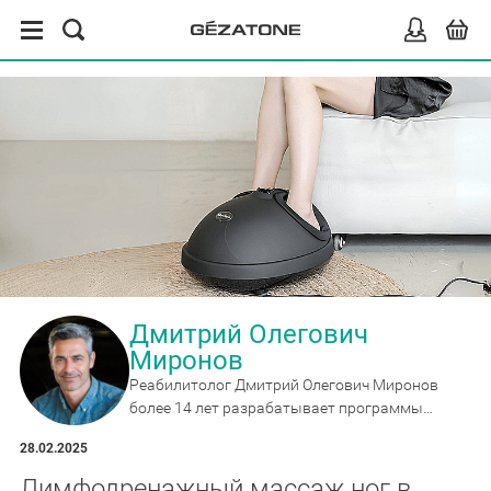
Дмитрий Олегович
Миронов
Реабилитолог Дмитрий Олегович Миронов
более 14 лет разрабатывает программы
восстановления и профилактики, эксперт по
28.02.2025
массажёрам, накидкам и аппаратам для
домашнего применения.
Лимфодренажный массаж ног в