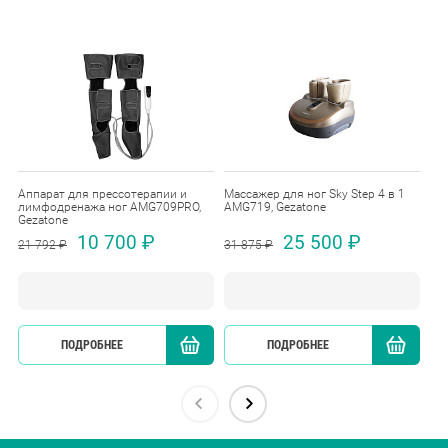
Аппарат для прессотерапии и
Массажер для ног Sky Step 4 в 1
Ма
лимфодренажа ног AMG709PRO,
AMG719, Gezatone
ро
Gezatone
AM
10 700 ₽
25 500 ₽
21 792 ₽
31 875 ₽
54
ПОДРОБНЕЕ
КУПИТЬ
ПОДРОБНЕЕ