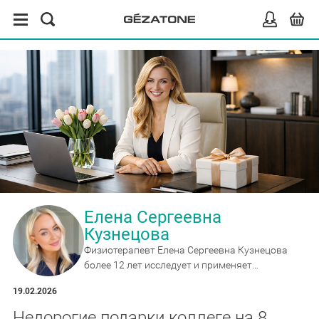
Елена Сергеевна
Кузнецова
Физиотерапевт Елена Сергеевна Кузнецова
более 12 лет исследует и применяет
массажные и реабилитационные приборы,
19.02.2026
эксперт по миостимуляции и wellness-
гаджетам для дома.
Недорогие подарки коллеге на 8