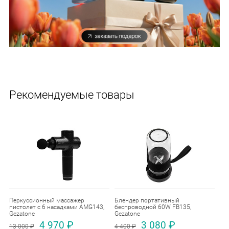
Рекомендуемые товары
Перкуссионный массажер
Блендер портативный
пистолет с 6 насадками AMG143,
беспроводной 60W FB135,
Gezatone
Gezatone
4 970 ₽
3 080 ₽
13 000 ₽
4 400 ₽