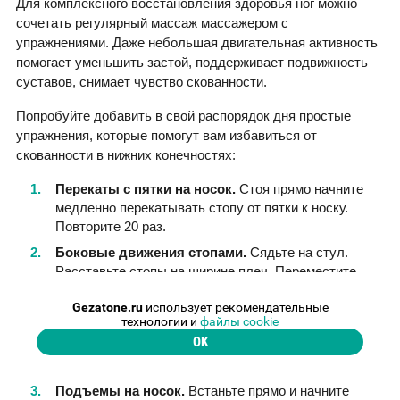
Для комплексного восстановления здоровья ног можно
сочетать регулярный массаж массажером с
упражнениями. Даже небольшая двигательная активность
помогает уменьшить застой, поддерживает подвижность
суставов, снимает чувство скованности.
Попробуйте добавить в свой распорядок дня простые
упражнения, которые помогут вам избавиться от
скованности в нижних конечностях:
Перекаты с пятки на носок.
Стоя прямо начните
медленно перекатывать стопу от пятки к носку.
Повторите 20 раз.
Боковые движения стопами.
Сядьте на стул.
Расставьте стопы на ширине плеч. Переместите
центр тяжести на левую и правую внешнюю боковую
Gezatone.ru
использует рекомендательные
поверхность стоп. Затем сделайте тоже самое с
технологии и
файлы cookie
внутренней боковой поверхностью стоп. Поочередно
OK
загибайте внутрь и разводите в стороны стопы,
таким образом, 15 раз.
Подъемы на носок.
Встаньте прямо и начните