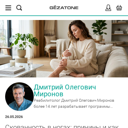
Дмитрий Олегович
Миронов
Реабилитолог Дмитрий Олегович Миронов
более 14 лет разрабатывает программы
восстановления и профилактики, эксперт по
26.05.2026
массажёрам, накидкам и аппаратам для
домашнего применения.
Скованность в ногах: причины и как