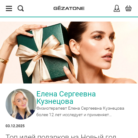
Елена Сергеевна
Кузнецова
Физиотерапевт Елена Сергеевна Кузнецова
более 12 лет исследует и применяет
массажные и реабилитационные приборы,
03.12.2025
эксперт по миостимуляции и wellness-
гаджетам для дома.
Топ идей подарков на Новый год