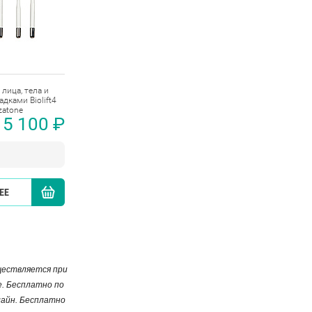
лица, тела и
адками Biolift4
zatone
5 100 ₽
ЕЕ
КУПИТЬ
уществляется при
е. Бесплатно по
лайн. Бесплатно