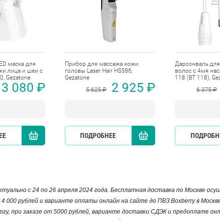
ED маска для
Прибор для массажа кожи
Дарсонваль для 
и лица и шеи с
головы Laser Hair HS586,
волос с 4мя нас
, Gezatone
Gezatone
118 (BT 118), Ge
3 080 ₽
2 925 ₽
5 625 ₽
6 375 ₽
ЕЕ
КУПИТЬ
ПОДРОБНЕЕ
КУПИТЬ
ПОДРОБН
туально с 24 по 26 апреля 2024 года. Бесплатная доставка по Москве ос
 4 000 рублей и варианте оплаты онлайн на сайте до ПВЗ Boxberry в Москв
гу, при заказе от 5000 рублей, варианте доставки СДЭК и предоплате он