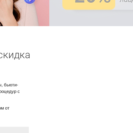
скидка
, бьюти-
роцедур с
ом от