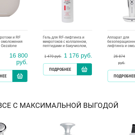
ротоки и RF
Гель для RF-лифтинга и
Аппарат для
я омоложения
микротоков с коллагеном,
безоперационн
 Gezatone
пептидами и бакучиолом,
лифтинга и ом
Beauty Style, 250 мл
кожи лица 6 в 1
16 800
1 176 руб.
Gezatone
1 470 руб.
26 874
руб.
руб.
ПОДРОБНЕЕ
КУ
НЕЕ
КУПИТЬ
КУПИТЬ
ПОДРОБНЕ
ВСЕ С МАКСИМАЛЬНОЙ ВЫГОДОЙ