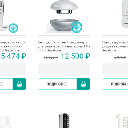
зоперационного
Антицеллюлитный массажер с
Ультразвуковой
ложения кожи
ультразвуковой кавитацией MF-
ухода за кожей 
10, Gezatone
1140 Gezatone
Gezatone
15 474 ₽
12 500 ₽
15 625 ₽
5 375 ₽
ЕЕ
КУПИТЬ
ПОДРОБНЕЕ
КУПИТЬ
ПОДРОБН