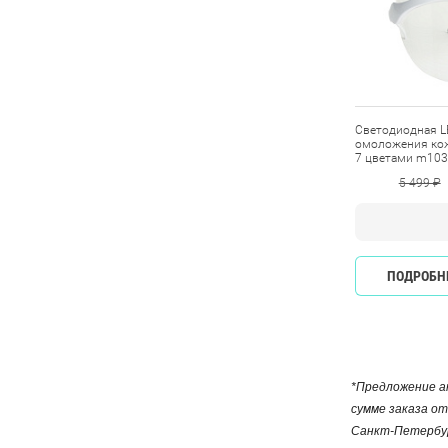
Светодиодная L
омоложения кож
7 цветами m1030
5 499 ₽
ПОДРОБН
*Предложение ак
сумме заказа от
Санкт-Петербур