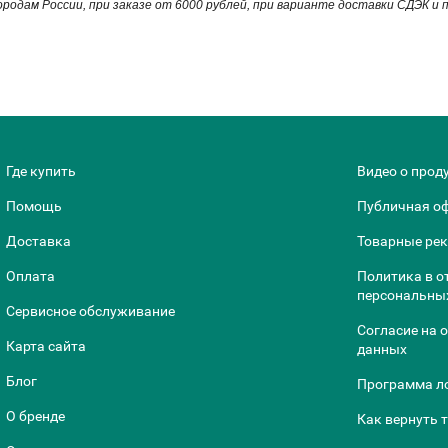
родам России, при заказе от 6000 рублей, при варианте доставки СДЭК и
Где купить
Видео о прод
Помощь
Публичная о
Доставка
Товарные ре
Оплата
Политика в о
персональны
Сервисное обслуживание
Согласие на 
Карта сайта
данных
Блог
Программа л
О бренде
Как вернуть 