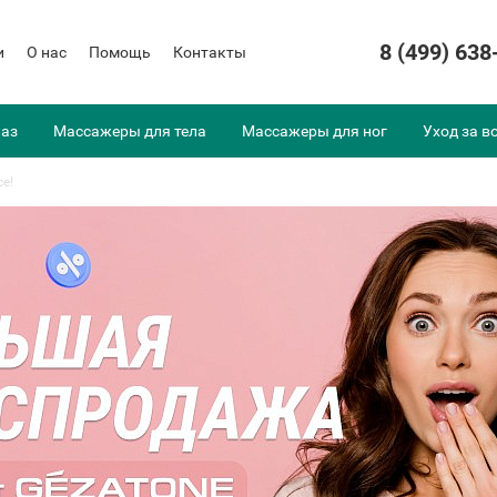
8 (499) 638
и
О нас
Помощь
Контакты
лаз
Массажеры для тела
Массажеры для ног
Уход за в
е!