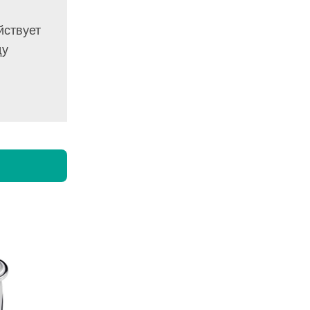
йствует
ду