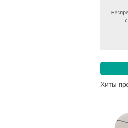
Беспре
с
Хиты пр