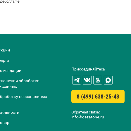
 предоплате
укции
ферта
Присоединяйтесь
комендации
тношении обработки
х данных
8 (499) 638-25-43
обработку персональных
Обратная связь:
ояльности
info@gezatone.ru
товар