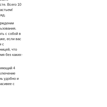
те. Всего 10
частьем!
ляд.
ерждении
ьзования.
ть с собой в
аже, если вас
м с
ницей, что
мя без каких-
еняющий 4
включение
нь удобно и
расивее с