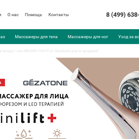
8 (499) 638
и
О нас
Помощь
Контакты
лаз
Массажеры для тела
Массажеры для ног
Уход за в
округ глаз Minilift+ m810 от Gezatone уже в продаже!