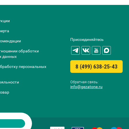
укции
ферта
Присоединяйтесь
комендации
тношении обработки
х данных
8 (499) 638-25-43
обработку персональных
Обратная связь:
ояльности
info@gezatone.ru
товар