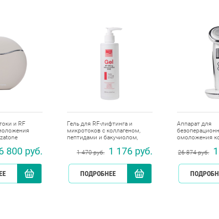
токи и RF
Гель для RF-лифтинга и
Аппарат для
моложения
микротоков с коллагеном,
безоперационн
zatone
пептидами и бакучиолом,
омоложения ко
Beauty Style, 250 мл
RF-1610, Gezat
6 800 руб.
1 176 руб.
1
1 470 руб.
26 874 руб.
ЕЕ
КУПИТЬ
ПОДРОБНЕЕ
КУПИТЬ
ПОДРОБН