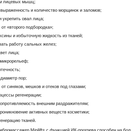
м лицевых мышц;
выраженность и количество морщинок и заломов;
и укрепить овал лица;
 от «второго подбородка»;
ксины и избыточную жидкость из тканей;
ать работу сальных желез;
вет лица;
микрорельеф;
отечность;
диаметр пор;
от синяков, мешков и отеков под глазами;
оцессы регенерации;
опротивляемость внешним раздражителям;
роникновение активных веществ косметики;
генерацию тканей.
ибромассажер Minilift+ с функцией ИК-прогрева способен на бо