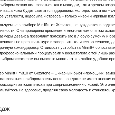
ибором можно пользоваться как в молодом, так и зрелом возрас
 и ваша кожа будет светиться здоровьем, молодостью, а вы – с
в усталости, недосыпа и стресса – только живой и игривый взг
ьзуемые в приборе Minilift+ от Жезатон, не нуждаются в подтв
ивности. Они проверены временем и многолетним опытом испол
азмеры девайса позволяют положить его в любую сумочку и бра
позволит не прерывать курс и завершить количество сеансов, д
рочную командировку. Стоимость устройства Minilift+ сопостави
профессиональными процедурами у косметолога с той лишь раз
 вибромассажером вы сможете много лет и в любое удобное вре
р Minilift+ m810 от Gezatone – шикарный бьюти-помощник, зам
ользоваться прибором очень легко – он даже не имеет кнопки: 
роисходит автоматически при соприкосновении с кожей. Это оче
ользуйтесь на здоровье, продляя свою молодость и становясь к
!
даж