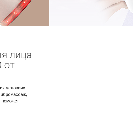
я лица
0 от
их условиях
вибромассаж,
к поможет