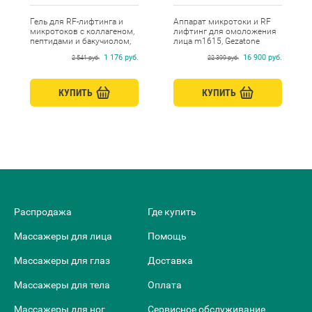
Гель для RF-лифтинга и
Аппарат микротоки и RF
микротоков с коллагеном,
лифтинг для омоложения
пептидами и бакучиолом,
лица m1615, Gezatone
Beauty Style, 250 мл
1 176 руб.
16 900 руб.
2 541 руб.
22 399 руб.
КУПИТЬ
КУПИТЬ
Распродажа
Где купить
Массажеры для лица
Помощь
Массажеры для глаз
Доставка
Массажеры для тела
Оплата
Массажеры для ног
Сервисное обслуживание