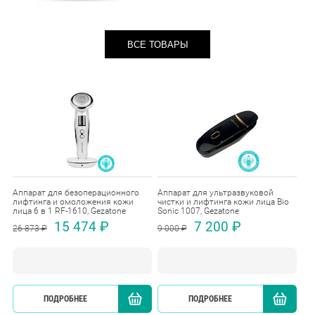
ВСЕ ТОВАРЫ
Аппарат для безоперационного
Аппарат для ультразвуковой
лифтинга и омоложения кожи
чистки и лифтинга кожи лица Bio
лица 6 в 1 RF-1610, Gezatone
Sonic 1007, Gezatone
15 474 ₽
7 200 ₽
26 873 ₽
9 000 ₽
ПОДРОБНЕЕ
КУПИТЬ
ПОДРОБНЕЕ