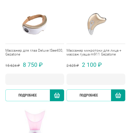
Массажер для глаз Deluxe ISee400,
Массажер микротоки для лица +
Gezatone
массаж гуаша m911 Gezatone
8 750 ₽
2 100 ₽
15 624 ₽
2 625 ₽
ПОДРОБНЕЕ
КУПИТЬ
ПОДРОБНЕЕ