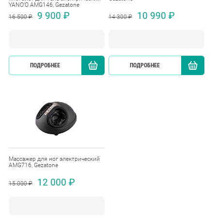
YANO’O AMG146, Gezatone
9 900 ₽
10 990 ₽
16 500 ₽
14 300 ₽
ПОДРОБНЕЕ
КУПИТЬ
ПОДРОБНЕЕ
Массажер для ног электрический
AMG716, Gezatone
12 000 ₽
15 000 ₽