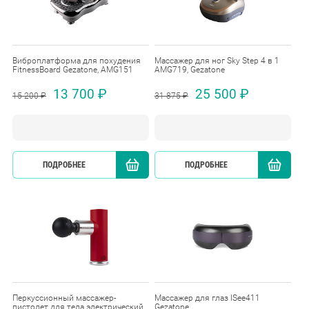
Виброплатформа для похудения
Массажер для ног Sky Step 4 в 1
FitnessBoard Gezatone, AMG151
AMG719, Gezatone
13 700 ₽
25 500 ₽
15 200 ₽
31 875 ₽
ПОДРОБНЕЕ
КУПИТЬ
ПОДРОБНЕЕ
Перкуссионный массажер-
Массажер для глаз ISee411
пистолет для тела электрический
Gezatone