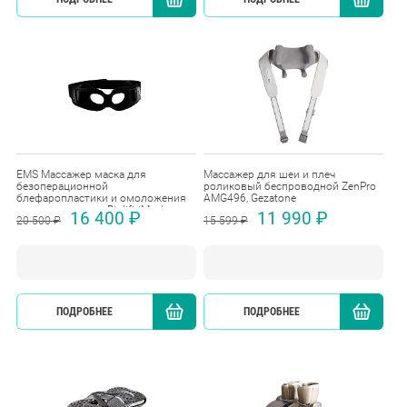
EMS Массажер маска для
Массажер для шеи и плеч
безоперационной
роликовый беспроводной ZenPro
блефаропластики и омоложения
AMG496, Gezatone
кожи вокруг глаз Biolift iMask
16 400 ₽
11 990 ₽
20 500 ₽
15 599 ₽
Gezatone
ПОДРОБНЕЕ
КУПИТЬ
ПОДРОБНЕЕ