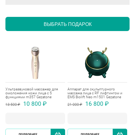
ВЫБРАТЬ ПОДАРОК
Ультразвуковой массажер для
Аппарат для скульптурного
омоложения кожи лица с 5
массажа лица с RF лифтингом и
функциями m357 Gezatone
EMS Biolift Neo m1501 Gezatone
10 800 ₽
16 800 ₽
13 500 ₽
21 000 ₽
ПОДРОБНЕЕ
КУПИТЬ
ПОДРОБНЕЕ