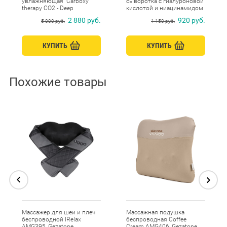
увлажняющая "Carboxy
сыворотка с гиалуроновой
therapy CO2 - Deep
кислотой и ниацинамидом
hydration" набор 10шт x 30
для лица, Beauty Style, амп.
2 880 руб.
920 руб.
5 000 руб.
1 150 руб.
мл Beauty Style
2 мл х 10 шт.
КУПИТЬ
КУПИТЬ
Похожие товары
Массажер для шеи и плеч
Массажная подушка
беспроводной IRelax
беспроводная Coffee
AMG395, Gezatone
Cream AMG406, Gezatone