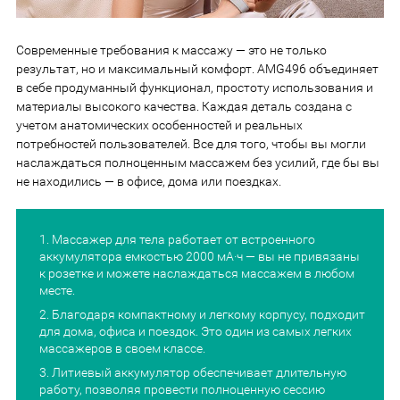
Современные требования к массажу — это не только
результат, но и максимальный комфорт. AMG496 объединяет
в себе продуманный функционал, простоту использования и
материалы высокого качества. Каждая деталь создана с
учетом анатомических особенностей и реальных
потребностей пользователей. Все для того, чтобы вы могли
наслаждаться полноценным массажем без усилий, где бы вы
не находились — в офисе, дома или поездках.
Массажер для тела работает от встроенного
аккумулятора емкостью 2000 мА·ч — вы не привязаны
к розетке и можете наслаждаться массажем в любом
месте.
Благодаря компактному и легкому корпусу, подходит
для дома, офиса и поездок. Это один из самых легких
массажеров в своем классе.
Литиевый аккумулятор обеспечивает длительную
работу, позволяя провести полноценную сессию