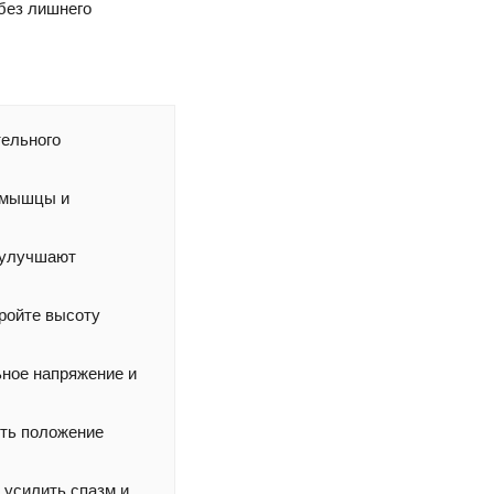
без лишнего
тельного
 мышцы и
 улучшают
ройте высоту
ное напряжение и
ять положение
 усилить спазм и