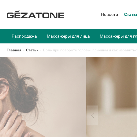
Новости
Стать
Распродажа
Массажеры для лица
Массажеры для г
Главная
-
Статьи
-
Боль при повороте головы: причины и как избавить