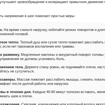
улучшают кровообращение и возвращают привычное движение 
ть напряжение в шее помогают простые меры:
х.
На время снизьте нагрузку, избегайте резких поворотов и дли
лоненной головой.
гкое тепло.
Теплый душ или сухое тепло помогают расслабить
, если нет признаков воспаления или травмы.
ю разминку.
Медленные наклоны и аккуратный поворот головы
 упражнения не должны усиливать боль.
ожением тела.
Держите спину ровно, не поднимайте плечи, наст
йтесь не сутулиться.
ссажеры.
Массаж помогает расслабить мышцы, снизить локаль
мфорт после долгой работы или нагрузки.
вы в течение дня.
Каждые 40-60 минут полезно вставать, мен
минать шею и плечи.
охлаждения.
Сквозняк, кондиционер или холодный воздух могут