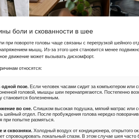
ны боли и скованности в шее
и при повороте головы чаще связаны с перегрузкой шейного от
напряжением мышц. Из-за этого шея становится менее подвижно
чное движение может вызывать дискомфорт.
ричинам относятся:
 одной позе.
Если человек часами сидит за компьютером или с
оненной головой, мышцы шеи перенапрягаются. Постепенно возн
ну становится болезненным.
жение во сне.
Слишком высокая подушка, мягкий матрас или с
ть шейный отдел. После пробуждения голова нередко поворачива
я при попытке размяться.
 и сквозняки.
Холодный воздух от кондиционера, открытого ок
ет спровоцировать локальный спазм. В этом случае шея часто 