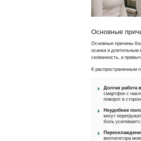
Основные причи
Основные причины бол
осанки и длительным 
скованность, а привы
К распространенным п
Долгая работа в
смартфон с накл
поворот в сторо
Неудобное поло
могут перегружа
боль усиливаетс
Переохлаждение
вентилятора мож