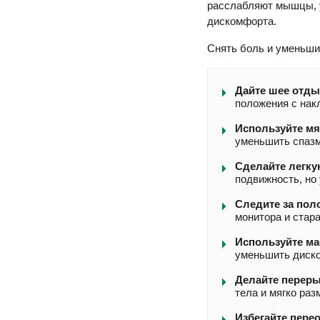
расслабляют мышцы, 
дискомфорта.
Снять боль и уменьши
Дайте шее отды
положения с нак
Используйте мя
уменьшить спазм
Сделайте легку
подвижность, но
Следите за пол
монитора и стара
Используйте ма
уменьшить диско
Делайте переры
тела и мягко раз
Избегайте пере