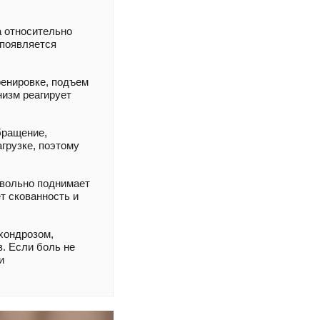
а относительно
 появляется
ренировке, подъем
низм реагирует
бращение,
грузке, поэтому
звольно поднимает
т скованность и
хондрозом,
. Если боль не
и