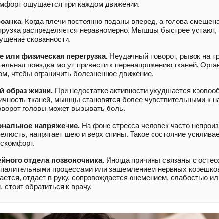
омфорт ощущается при каждом движении.
санка.
Когда плечи постоянно поданы вперед, а голова смещен
агрузка распределяется неравномерно. Мышцы быстрее устают,
ущение скованности.
е или физическая перегрузка.
Неудачный поворот, рывок на т
тельная поездка могут привести к перенапряжению тканей. Орга
м, чтобы ограничить болезненное движение.
 образ жизни.
При недостатке активности ухудшается кровоо
ичность тканей, мышцы становятся более чувствительными к на
ворот головы может вызывать боль.
ональное напряжение.
На фоне стресса человек часто непрои
елюсть, напрягает шею и верх спины. Такое состояние усиливае
скомфорт.
йного отдела позвоночника.
Иногда причины связаны с остео
спалительными процессами или защемлением нервных корешков
ается, отдает в руку, сопровождается онемением, слабостью ил
 стоит обратиться к врачу.