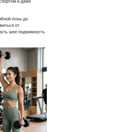
спортом и даже
обной позы до
виться от
нуть шее подвижность