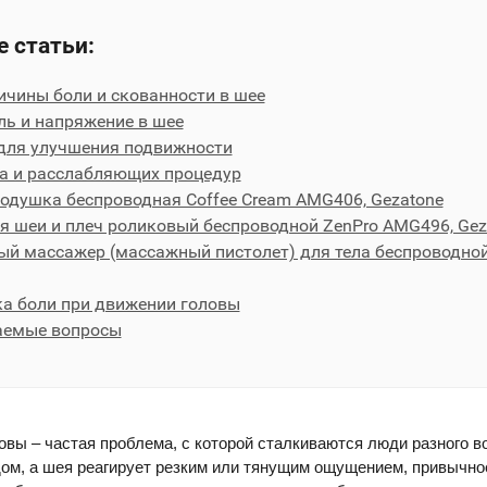
 статьи:
ичины боли и скованности в шее
оль и напряжение в шее
 для улучшения подвижности
жа и расслабляющих процедур
одушка беспроводная Coffee Cream AMG406, Gezatone
я шеи и плеч роликовый беспроводной ZenPro AMG496, Gez
ый массажер (массажный пистолет) для тела беспроводно
ка боли при движении головы
ваемые вопросы
овы – частая проблема, с которой сталкиваются люди разного во
дом, а шея реагирует резким или тянущим ощущением, привычно