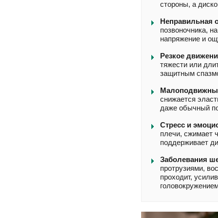
стороны, а диск
Неправильная о
позвоночника, н
напряжение и ощ
Резкое движени
тяжести или дли
защитным спазмо
Малоподвижный
снижается эласт
даже обычный по
Стресс и эмоци
плечи, сжимает ч
поддерживает ди
Заболевания ше
протрузиями, во
проходит, усилив
головокружением,