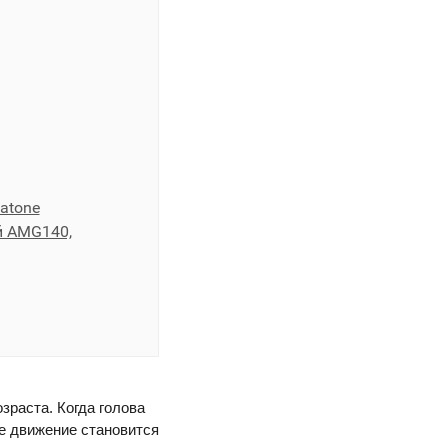
atone
й AMG140,
зраста. Когда голова
е движение становится