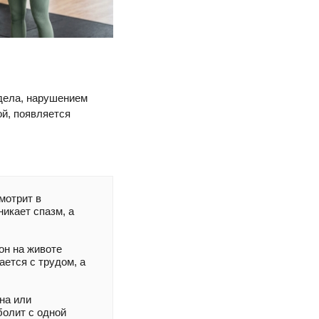
дела, нарушением
й, появляется
мотрит в
икает спазм, а
он на животе
ется с трудом, а
на или
болит с одной