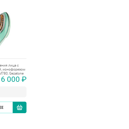
ения лица с
й, ионофорезом
M780, Gezatone
6 000 ₽
ЕЕ
КУПИТЬ