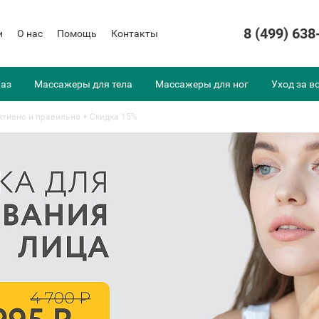
8 (499) 638
и
О нас
Помощь
Контакты
лаз
Массажеры для тела
Массажеры для ног
Уход за в
ктивно и правильно + Скидка 15%