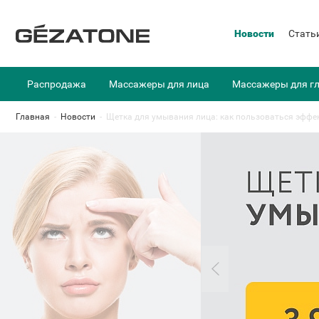
Новости
Стать
Распродажа
Массажеры для лица
Массажеры для г
Главная
-
Новости
-
Щетка для умывания лица: как пользоваться эффе