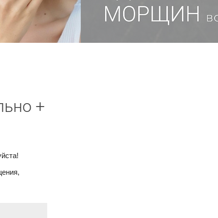
льно +
йста!
щения,