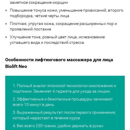
заметное сокращение морщин
Повышение тонуса кожи, уменьшение провисаний, второго
подбородка, четкие черты лица
Плотная, упругая кожа, сокращение расширенных пор и
проявлений постакне
Улучшение тона, ровный цвет лица, исчезновение
уставшего вида и последствий стресса
Особенности лифтингового массажера для лица
Biolift Neo
Полный аналог японской технологии омоложения и
подтяжки. Заменяет 4 гаджета для ухода за лицом
Эффективные и безопасные процедуры занимают
всего 10 минут в день
Выраженный результат после первого применения,
который нарастает в течение курса
Вес всего 250 грамм, удобно держать в руках