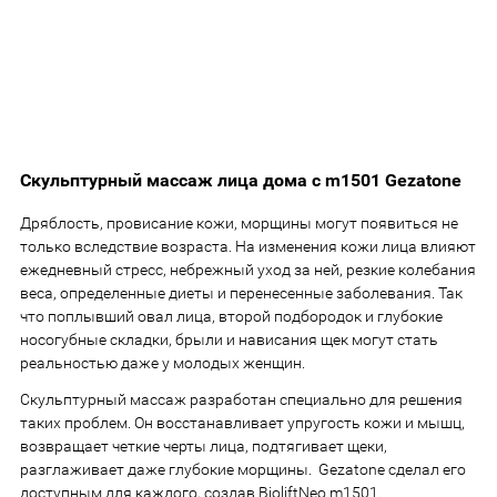
Скульптурный массаж лица дома с m1501 Gezatone
Дряблость, провисание кожи, морщины могут появиться не
только вследствие возраста. На изменения кожи лица влияют
ежедневный стресс, небрежный уход за ней, резкие колебания
веса, определенные диеты и перенесенные заболевания. Так
что поплывший овал лица, второй подбородок и глубокие
носогубные складки, брыли и нависания щек могут стать
реальностью даже у молодых женщин.
Скульптурный массаж разработан специально для решения
таких проблем. Он восстанавливает упругость кожи и мышц,
возвращает четкие черты лица, подтягивает щеки,
разглаживает даже глубокие морщины. Gezatone сделал его
доступным для каждого, создав BioliftNeo m1501.