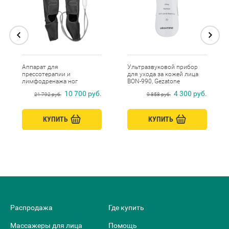
Аппарат для
Ультразвуковой прибор
прессотерапии и
для ухода за кожей лица
лимфодренажа ног
BON-990, Gezatone
AMG709PRO, Gezatone
10 700 руб.
4 300 руб.
21 792 руб.
9 858 руб.
КУПИТЬ
КУПИТЬ
Распродажа
Где купить
Массажеры для лица
Помощь