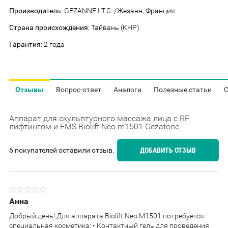
Производитель
: GEZANNE I.T.C. /Жезанн, Франция
Страна происхождения
: Тайвань (КНР)
Гарантия:
2 года
Отзывы
Вопрос-ответ
Аналоги
Полезные статьи
С
Аппарат для скульптурного массажа лица с RF
лифтингом и EMS Biolift Neo m1501 Gezatone
6 покупателей оставили отзыв.
ДОБАВИТЬ ОТЗЫВ
Анна
Добрый день! Для аппарата Biolift Neo M1501 потребуется
специальная косметика: • Контактный гель для проведения