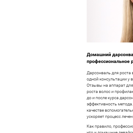
Домашний дарсонваль
профессиональное 
Дарсонваль для роста 
одной консультации у 
Отзывы на аппарат для
роста волос и профила
до и после курса дарс
эффективность метода.
качестве вспомогатель
ускоряет процесс лечен
Как правило, професси
что и домашние девайс