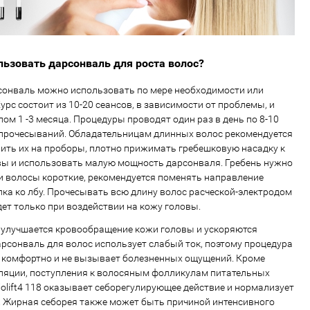
льзовать дарсонваль для роста волос?
сонваль можно использовать по мере необходимости или
рс состоит из 10-20 сеансов, в зависимости от проблемы, и
ом 1 -3 месяца. Процедуры проводят один раз в день по 8-10
 прочесываний. Обладательницам длинных волос рекомендуется
ить их на проборы, плотно прижимать гребешковую насадку к
вы и использовать малую мощность дарсонваля. Гребень нужно
ли волосы короткие, рекомендуется поменять направление
лка ко лбу. Прочесывать всю длину волос расческой-электродом
дет только при воздействии на кожу головы.
 улучшается кровообращение кожи головы и ускоряются
рсонваль для волос использует слабый ток, поэтому процедура
 комфортно и не вызывает болезненных ощущений. Кроме
ляции, поступления к волосяным фолликулам питательных
iolift4 118 оказывает себорегулирующее действие и нормализует
 Жирная себорея также может быть причиной интенсивного