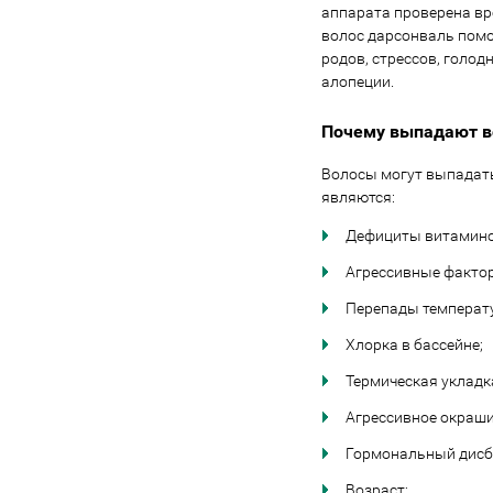
аппарата проверена в
волос дарсонваль пом
родов, стрессов, голод
алопеции.
Почему выпадают в
Волосы могут выпадат
являются:
Дефициты витамино
Агрессивные факто
Перепады температ
Хлорка в бассейне;
Термическая укладк
Агрессивное окраши
Гормональный дисб
Возраст;