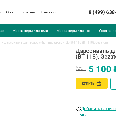
8 (499) 638
и
О нас
Помощь
Контакты
лаз
Массажеры для тела
Массажеры для ног
Уход за в
с
-
Дарсонваль для волос с 4мя насадками Biolift4 118 (BT 118), Gezatone
Дарсонваль дл
(BT 118), Geza
5 100 
было
6 375 ₽
КУПИТЬ
Добавить в спис