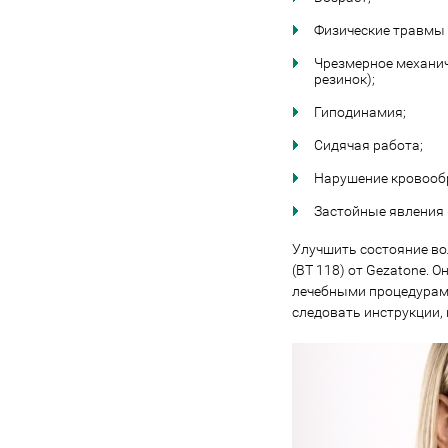
Физические травмы 
Чрезмерное механич
резинок);
Гиподинамия;
Сидячая работа;
Нарушение кровооб
Застойные явления 
Улучшить состояние вол
(BT 118) от Gezatone. 
лечебными процедурами
следовать инструкции, 