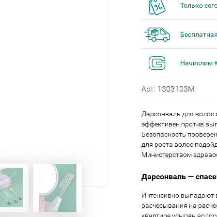
Только сег
Бесплатная
Начислим
Арт: 1303103M
Дарсонваль для волос
эффективен против вып
Безопасность провере
для роста волос подой
Министерством здравоо
Дарсонваль — спасе
Интенсивно выпадают 
расчесывания на расчес
квартире усыпан волоса