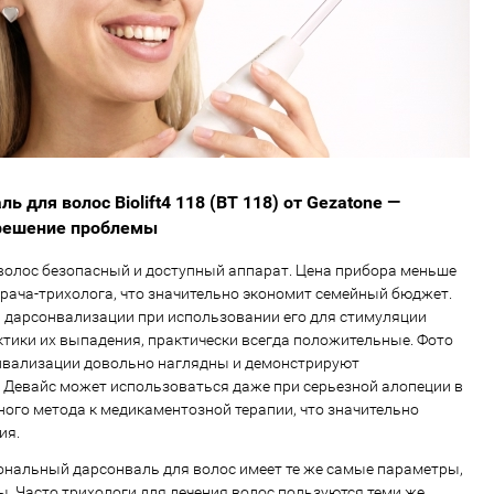
 для волос Biolift4 118 (BT 118) от Gezatone —
решение проблемы
волос безопасный и доступный аппарат. Цена прибора меньше
врача-трихолога, что значительно экономит семейный бюджет.
 дарсонвализации при использовании его для стимуляции
ктики их выпадения, практически всегда положительные. Фото
онвализации довольно наглядны и демонстрируют
 Девайс может использоваться даже при серьезной алопеции в
ного метода к медикаментозной терапии, что значительно
ия.
ональный дарсонваль для волос имеет те же самые параметры,
ы. Часто трихологи для лечения волос пользуются теми же