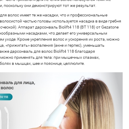
 поскольку они демонстрируют тот же результат.
ля волос имеет те же насадки, что и профессиональные
 волосистой частью головы используется насадка в виде гребня
ческой). Аппарат дарсонваль Biolift4 118 (BT 118) от Gezatone
нообразными насадками, что делает его универсальным
 уходе. Кроме укрепления волос и ускорения их роста, можно
а, «прижигать» воспаления (акне и герпес), уменьшать
акже дарсонваль для волос Biolift4 118 благодаря
можно применять для тела: при мышечных спазмах,
болях в мышцах, шее и пояснице, целлюлите.