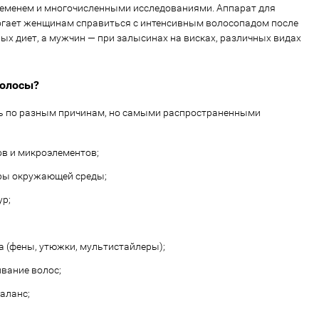
ременем и многочисленными исследованиями. Аппарат для
огает женщинам справиться с интенсивным волосопадом после
ных диет, а мужчин — при залысинах на висках, различных видах
олосы?
ь по разным причинам, но самыми распространенными
в и микроэлементов;
ры окружающей среды;
ур;
а (фены, утюжки, мультистайлеры);
вание волос;
аланс;