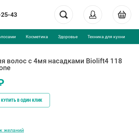
-25-43
олосами
Косметика
Здоровье
Техника для кухни
я волос с 4мя насадками Biolift4 118
tone
₽
КУПИТЬ В ОДИН КЛИК
ок желаний