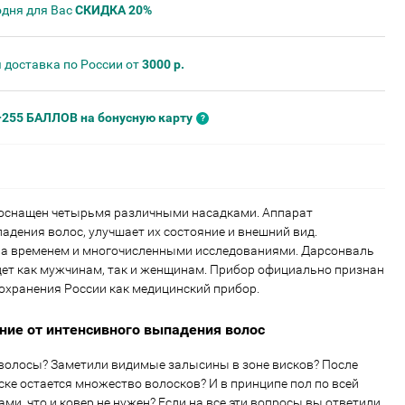
одня для Вас
СКИДКА 20%
 доставка по России от
3000 р.
+255 БАЛЛОВ на бонусную карту
 оснащен четырьмя различными насадками. Аппарат
адения волос, улучшает их состояние и внешний вид.
на временем и многочисленными исследованиями. Дарсонваль
дет как мужчинам, так и женщинам. Прибор официально признан
хранения России как медицинский прибор.
ние от интенсивного выпадения волос
волосы? Заметили видимые залысины в зоне висков? После
ке остается множество волосков? И в принципе пол по всей
ми, что и ковер не нужен? Если на все эти вопросы вы ответили