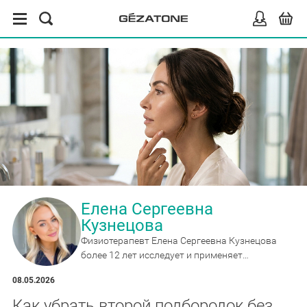
Елена Сергеевна
Кузнецова
Физиотерапевт Елена Сергеевна Кузнецова
более 12 лет исследует и применяет
массажные и реабилитационные приборы,
08.05.2026
эксперт по миостимуляции и wellness-
гаджетам для дома.
Как убрать второй подбородок без