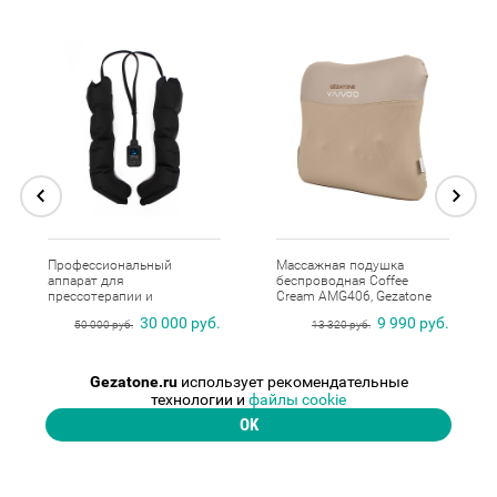
Профессиональный
Массажная подушка
аппарат для
беспроводная Coffee
прессотерапии и
Cream AMG406, Gezatone
лимфодренажа ног
30 000 руб.
9 990 руб.
50 000 руб.
13 320 руб.
AMG710, Gezatone
КУПИТЬ
КУПИТЬ
Gezatone.ru
использует рекомендательные
технологии и
файлы cookie
OK