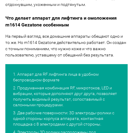
отдохнувшим, ухоженным и подтянутым.
Что делает аппарат для лифтинга и омоложения
m1614 Gezatone особенным
На первый взгляд, все домашние аппараты обещают одно и
то же. Но m1614 Gezatone действительно работает. Он создан
с точным пониманием, что нужно коже и что важно
пользователю, уставшему от обещаний без результата.
Аппарат для RF лифтинга лица в удобном
беспроводном формате
Продуманная комбинация RF, микротоков, LED и
вибрации, которые дополняют друг друга, позволяет
получить видимый результат, сопоставимый с
салонными процедурами.
Две рабочие поверхности: 3D электроды-ролики с
одной стороны корпуса аппарата, контактная
площадка с 8 электродами с другой стороны.
Электроды 3D ролики расположены под