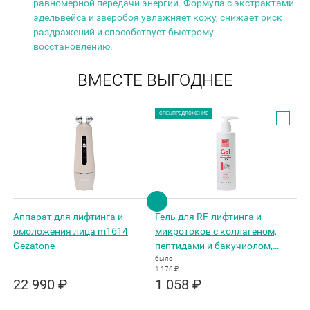
равномерной передачи энергии. Формула с экстрактами
эдельвейса и зверобоя увлажняет кожу, снижает риск
раздражений и способствует быстрому
восстановлению.
ВМЕСТЕ ВЫГОДНЕЕ
СПЕЦПРЕДЛОЖЕНИЕ
Аппарат для лифтинга и
Гель для RF-лифтинга и
омоложения лица m1614
микротоков с коллагеном,
Gezatone
пептидами и бакучиолом,
Beauty Style, 250 мл
было
1 176 ₽
22 990 ₽
1 058 ₽