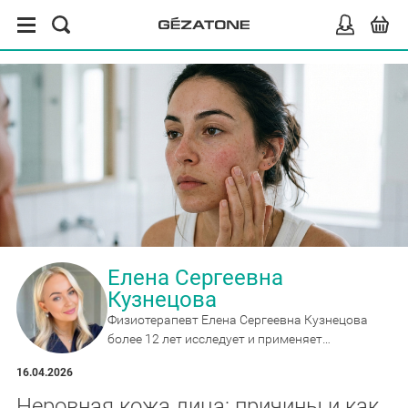
Елена Сергеевна
Кузнецова
Физиотерапевт Елена Сергеевна Кузнецова
более 12 лет исследует и применяет
массажные и реабилитационные приборы,
16.04.2026
эксперт по миостимуляции и wellness-
гаджетам для дома.
Неровная кожа лица: причины и как