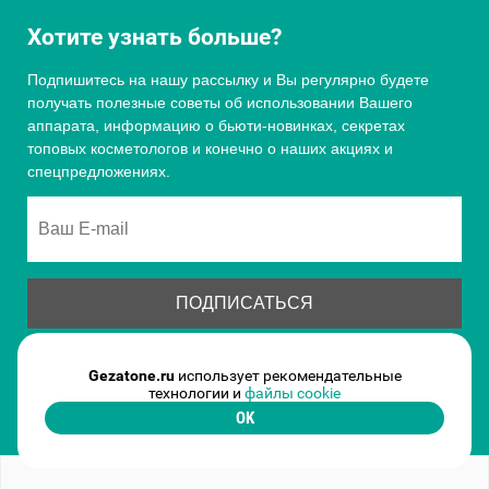
Хотите узнать больше?
Подпишитесь на нашу рассылку и Вы регулярно будете
получать полезные советы об использовании Вашего
аппарата, информацию о бьюти-новинках, секретах
топовых косметологов и конечно о наших акциях и
спецпредложениях.
Gezatone.ru
использует рекомендательные
Подтверждая данные формы Вы соглашаетесь с
Политикой
технологии и
файлы cookie
обработки персональныхданных
OK