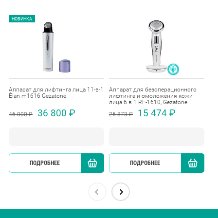
НОВИНКА
Аппарат для лифтинга лица 11-в-1
Аппарат для безоперационного
Ап
Élan m1616 Gezatone
лифтинга и омоложения кожи
ом
лица 6 в 1 RF-1610, Gezatone
Ge
36 800 ₽
15 474 ₽
46 000 ₽
26 873 ₽
28
ПОДРОБНЕЕ
КУПИТЬ
ПОДРОБНЕЕ