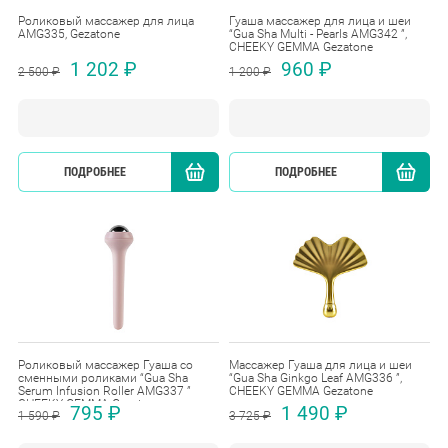
Роликовый массажер для лица
Гуаша массажер для лица и шеи
AMG335, Gezatone
“Gua Sha Multi - Pearls AMG342 ”,
CHEEKY GEMMA Gezatone
1 202 ₽
960 ₽
2 500 ₽
1 200 ₽
ПОДРОБНЕЕ
КУПИТЬ
ПОДРОБНЕЕ
Роликовый массажер Гуаша со
Массажер Гуаша для лица и шеи
сменными роликами “Gua Sha
“Gua Sha Ginkgo Leaf AMG336 ”,
Serum Infusion Roller AMG337 ”
CHEEKY GEMMA Gezatone
CHEEKY GEMMA Gezatone
795 ₽
1 490 ₽
1 590 ₽
3 725 ₽