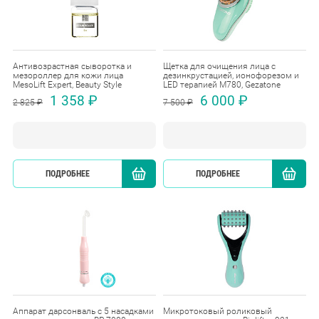
Антивозрастная сыворотка и
Щетка для очищения лица с
мезороллер для кожи лица
дезинкрустацией, ионофорезом и
MesoLift Expert, Beauty Style
LED терапией M780, Gezatone
1 358 ₽
6 000 ₽
2 825 ₽
7 500 ₽
ПОДРОБНЕЕ
КУПИТЬ
ПОДРОБНЕЕ
Аппарат дарсонваль с 5 насадками
Микротоковый роликовый