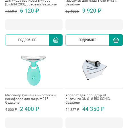
для ухода за лицом BP-7000
массажер для лица Biolift m921,
(Biolift4 203), розовый, Gezatone
Gezatone
6 120 ₽
9 920 ₽
7 650 ₽
12 400 ₽
ПОДРОБНЕЕ
КУПИТЬ
ПОДРОБНЕЕ
Массажер гуаша + микротоки и
Аппарат для процедур RF
ионофорез для лица m915
лифтинга ОК 018 BIO SONIC,
Gezatone
Gezatone
2 400 ₽
44 350 ₽
4 000 ₽
54 827 ₽