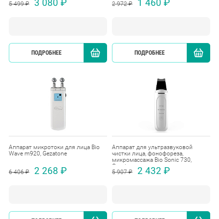
3 080 ₽
1 460 ₽
5 499 ₽
2 972 ₽
ПОДРОБНЕЕ
КУПИТЬ
ПОДРОБНЕЕ
Аппарат микротоки для лица Bio
Аппарат для ультразвуковой
Wave m920, Gezatone
чистки лица, фонофореза,
микромассажа Bio Sonic 730,
Gezatone
2 268 ₽
2 432 ₽
6 406 ₽
5 907 ₽