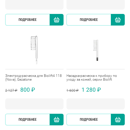
ПОДРОБНЕЕ
КУПИТЬ
ПОДРОБНЕЕ
Электрод-расческа для Biolift4 118
Насадка-расческа к прибору по
(Nova), Gezatone
уходу за кожей, серии Biolift
800 ₽
1 280 ₽
2 127 ₽
1 600 ₽
ПОДРОБНЕЕ
КУПИТЬ
ПОДРОБНЕЕ