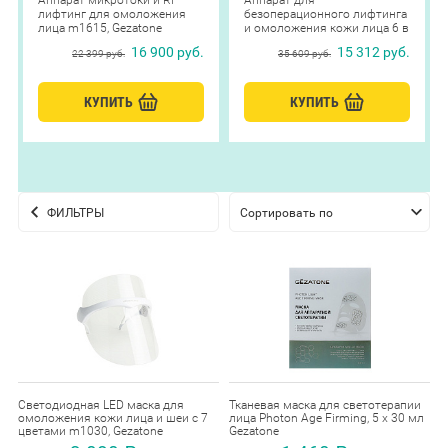
Аппарат микротоки и RF
Аппарат для
лифтинг для омоложения
безоперационного лифтинга
лица m1615, Gezatone
и омоложения кожи лица 6 в
1 RF-1610, Gezatone
16 900 руб.
15 312 руб.
22 399 руб.
35 609 руб.
КУПИТЬ
КУПИТЬ
ФИЛЬТРЫ
Сортировать по
умолчанию
Светодиодная LED маска для
Тканевая маска для светотерапии
омоложения кожи лица и шеи с 7
лица Photon Age Firming, 5 х 30 мл
цветами m1030, Gezatone
Gezatone