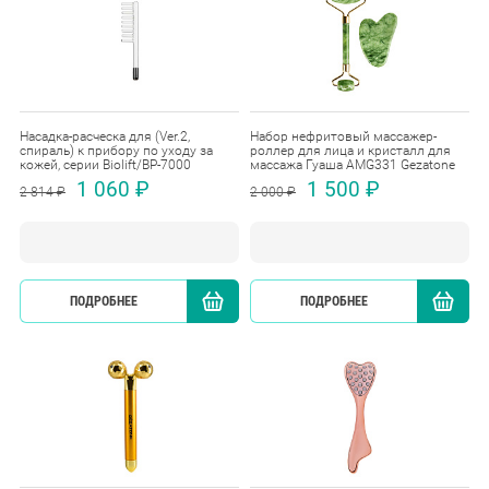
Насадка-расческа для (Ver.2,
Набор нефритовый массажер-
спираль) к прибору по уходу за
роллер для лица и кристалл для
кожей, серии Biolift/BP-7000
массажа Гуаша AMG331 Gezatone
1 060 ₽
1 500 ₽
2 814 ₽
2 000 ₽
ПОДРОБНЕЕ
КУПИТЬ
ПОДРОБНЕЕ