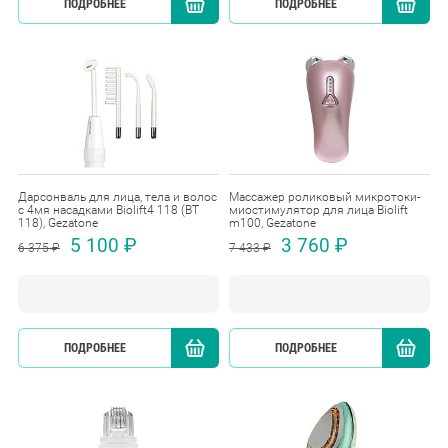
ПОДРОБНЕЕ
КУПИТЬ
ПОДРОБНЕЕ
Дарсонваль для лица, тела и волос
Массажер роликовый микротоки-
с 4мя насадками Biolift4 118 (BT
миостимулятор для лица Biolift
118), Gezatone
m100, Gezatone
5 100 ₽
3 760 ₽
6 375 ₽
7 433 ₽
ПОДРОБНЕЕ
КУПИТЬ
ПОДРОБНЕЕ