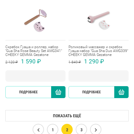
Скребок Гуаша и роллер, набор
Роликовый массажер и скребок
"Gua Sha Rose Beauty Set AMG341"
Гуаша набор "Gua Sha Duo AMG339"
CHEEKY GEMMA Gezatone
CHEEKY GEMMA Gezatone
1 590 ₽
1 290 ₽
2 120 ₽
1 849 ₽
ПОДРОБНЕЕ
КУПИТЬ
ПОДРОБНЕЕ
ПОКАЗАТЬ ЕЩЁ
1
2
3