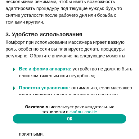
несколькими режимами, чтобы иметь возможность
адаптировать процедуру под текущие нужды: будь то
снятие усталости после рабочего дня или борьба с
темными кругами.
3. Удобство использования
Комфорт при использовании массажера играет важную
роль, особенно если вы планируете делать процедуры
регулярно. Обратите внимание на следующие моменты:
Вес и форма аппарата:
устройство не должно быть
слишком тяжелым или неудобным;
Простота управления:
оптимально, если массажер
имеет минимум кнопок и интуитивно понятное
управление;
Gezatone.ru
использует рекомендательные
технологии и
файлы cookie
Встроенные функции
, такие как Bluetooth для
OK
прослушивания музыки (например, у модели
ISee410), могут сделать процедуры более
приятными.