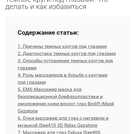
делать и как избавиться
Содержание статьи:
1. Причины темных кругов под глазами
2. Диагностика темных кругов под глазами
3. Способы устранения темных кругов под
глазами
4. Роль массажеров в борьбе с кругами
под глазами
5. EMS Массажер маска для
безоперационной блефаропластики и
омоложения кожи вокруг глаз Biolift iMask
Gezatone
6. Очки массажер для глаз с нагревом и
музыкой ISee410 3D Relax Gezatone
7. Массажер для глаз Deluxe ISee400,